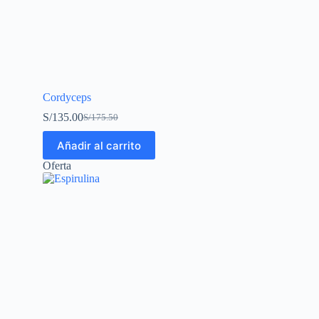
Cordyceps
S/
135.00
S/
175.50
Añadir al carrito
Oferta