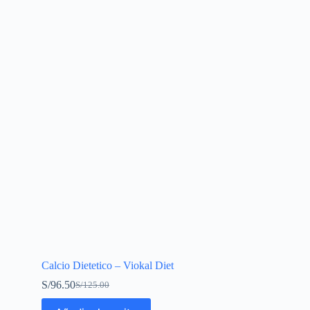
Calcio Dietetico – Viokal Diet
S/
96.50
S/
125.00