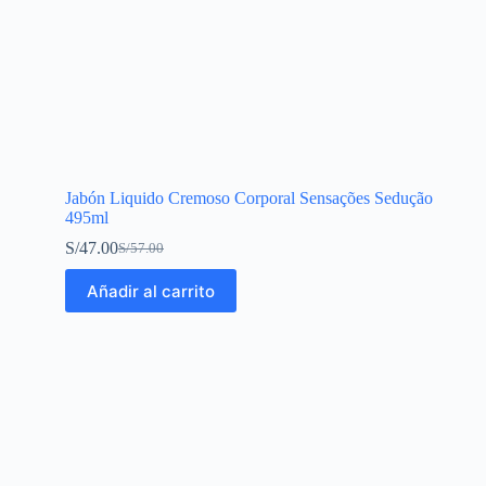
Jabón Liquido Cremoso Corporal Sensações Sedução
495ml
S/
47.00
S/
57.00
Añadir al carrito