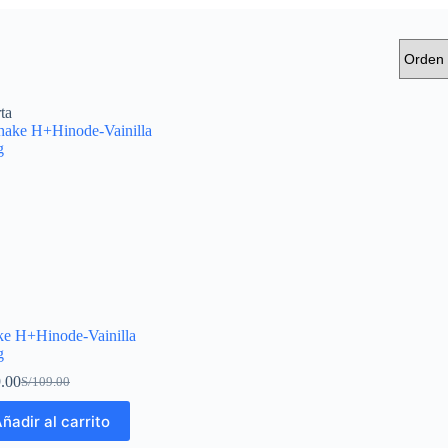
ta
ke H+Hinode-Vainilla
g
.00
S/
109.00
ñadir al carrito