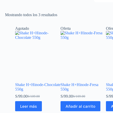
Mostrando todos los 3 resultados
Agotado
Oferta
Ofer
Shake H+Hinode-Chocolate
Shake H+Hinode-Fresa
Sha
550g
550g
550
S/
99.00
S/
99.00
S/
99
S/
109.00
S/
109.00
Leer más
Añadir al carrito
A