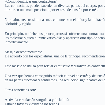
¿Cómo identificar una contractura?
Las contracturas pueden suceder en diversas partes del cuerpo, por e
dormir en una mala posición o por exceso de tensión por estrés.
Normalmente, sus síntomas más comunes son el dolor y la limitació
adolorida y rígida.
En principio, no debemos preocuparnos si sufrimos una contractura l
las molestias siguen durante varios días y aparecen otro tipo de se
inmediatamente.
Masaje descontracturante
De acuerdo con los especialistas, una de la principal recomendación 
Este masaje se utiliza para relajar el musculo y disolver las contract
Una vez que hemos conseguido reducir el nivel de estrés y de tensión
en las partes afectadas y sentiremos una reducción significativa del d
Otros beneficios son:
Activa la circulación sanguínea y de la linfa
Elimina toxinas y oxigena los tejidos