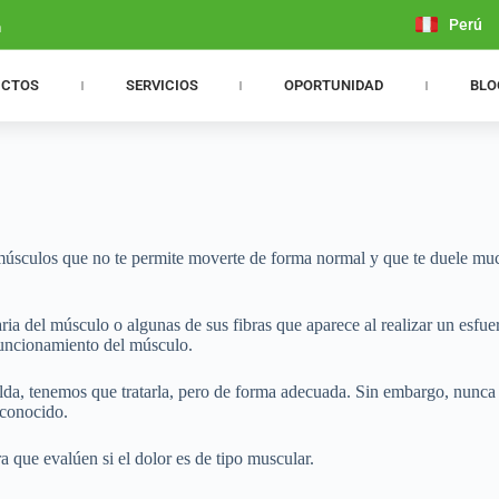
Perú
m
UCTOS
SERVICIOS
OPORTUNIDAD
BLO
músculos que no te permite moverte de forma normal y que te duele muc
ia del músculo o algunas de sus fibras que aparece al realizar un esfue
 funcionamiento del músculo.
lda, tenemos que tratarla, pero de forma adecuada. Sin embargo, nunca 
 conocido.
 que evalúen si el dolor es de tipo muscular.