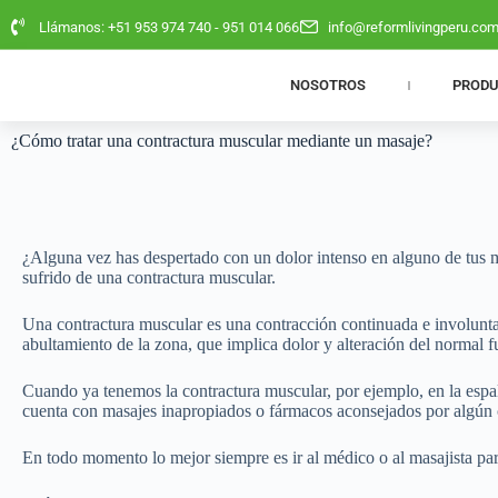
Llámanos: +51 953 974 740 - 951 014 066
info@reformlivingperu.co
NOSOTROS
PROD
¿Cómo tratar una contractura muscular mediante un masaje?
¿Alguna vez has despertado con un dolor intenso en alguno de tus 
sufrido de una contractura muscular.
Una contractura muscular es una contracción continuada e involuntar
abultamiento de la zona, que implica dolor y alteración del normal
Cuando ya tenemos la contractura muscular, por ejemplo, en la espa
cuenta con masajes inapropiados o fármacos aconsejados por algún
En todo momento lo mejor siempre es ir al médico o al masajista para