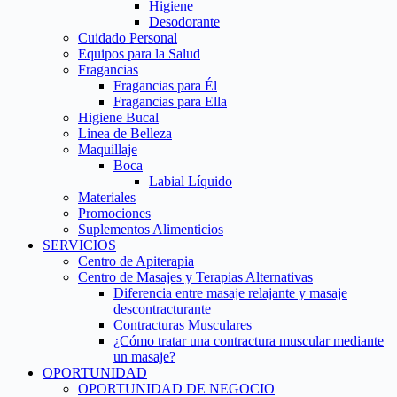
Higiene
Desodorante
Cuidado Personal
Equipos para la Salud
Fragancias
Fragancias para Él
Fragancias para Ella
Higiene Bucal
Linea de Belleza
Maquillaje
Boca
Labial Líquido
Materiales
Promociones
Suplementos Alimenticios
SERVICIOS
Centro de Apiterapia
Centro de Masajes y Terapias Alternativas
Diferencia entre masaje relajante y masaje
descontracturante
Contracturas Musculares
¿Cómo tratar una contractura muscular mediante
un masaje?
OPORTUNIDAD
OPORTUNIDAD DE NEGOCIO