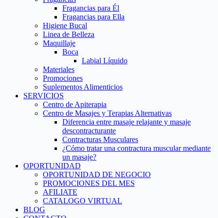
Fragancias para Él
Fragancias para Ella
Higiene Bucal
Linea de Belleza
Maquillaje
Boca
Labial Líquido
Materiales
Promociones
Suplementos Alimenticios
SERVICIOS
Centro de Apiterapia
Centro de Masajes y Terapias Alternativas
Diferencia entre masaje relajante y masaje
descontracturante
Contracturas Musculares
¿Cómo tratar una contractura muscular mediante
un masaje?
OPORTUNIDAD
OPORTUNIDAD DE NEGOCIO
PROMOCIONES DEL MES
AFILIATE
CATALOGO VIRTUAL
BLOG