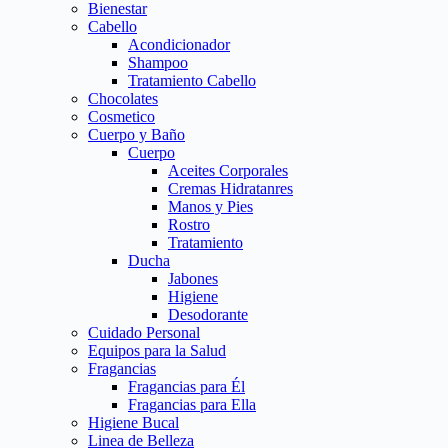
Bienestar
Cabello
Acondicionador
Shampoo
Tratamiento Cabello
Chocolates
Cosmetico
Cuerpo y Baño
Cuerpo
Aceites Corporales
Cremas Hidratanres
Manos y Pies
Rostro
Tratamiento
Ducha
Jabones
Higiene
Desodorante
Cuidado Personal
Equipos para la Salud
Fragancias
Fragancias para Él
Fragancias para Ella
Higiene Bucal
Linea de Belleza