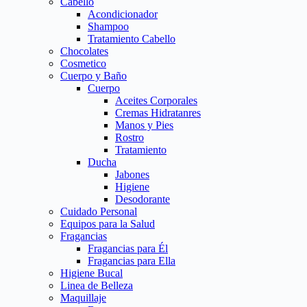
Cabello
Acondicionador
Shampoo
Tratamiento Cabello
Chocolates
Cosmetico
Cuerpo y Baño
Cuerpo
Aceites Corporales
Cremas Hidratanres
Manos y Pies
Rostro
Tratamiento
Ducha
Jabones
Higiene
Desodorante
Cuidado Personal
Equipos para la Salud
Fragancias
Fragancias para Él
Fragancias para Ella
Higiene Bucal
Linea de Belleza
Maquillaje