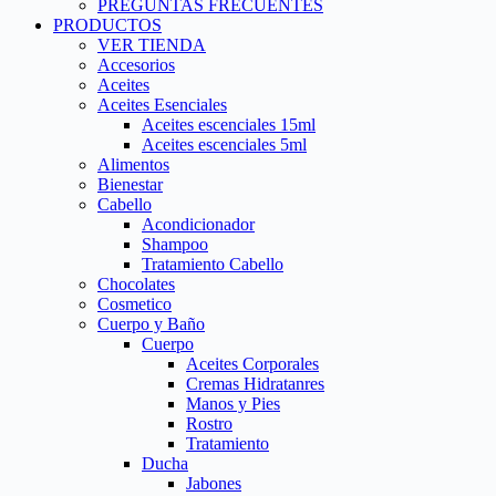
PREGUNTAS FRECUENTES
PRODUCTOS
VER TIENDA
Accesorios
Aceites
Aceites Esenciales
Aceites escenciales 15ml
Aceites escenciales 5ml
Alimentos
Bienestar
Cabello
Acondicionador
Shampoo
Tratamiento Cabello
Chocolates
Cosmetico
Cuerpo y Baño
Cuerpo
Aceites Corporales
Cremas Hidratanres
Manos y Pies
Rostro
Tratamiento
Ducha
Jabones