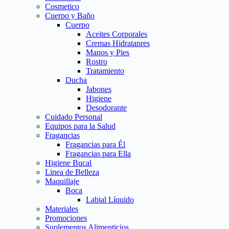
Cosmetico
Cuerpo y Baño
Cuerpo
Aceites Corporales
Cremas Hidratanres
Manos y Pies
Rostro
Tratamiento
Ducha
Jabones
Higiene
Desodorante
Cuidado Personal
Equipos para la Salud
Fragancias
Fragancias para Él
Fragancias para Ella
Higiene Bucal
Linea de Belleza
Maquillaje
Boca
Labial Líquido
Materiales
Promociones
Suplementos Alimenticios