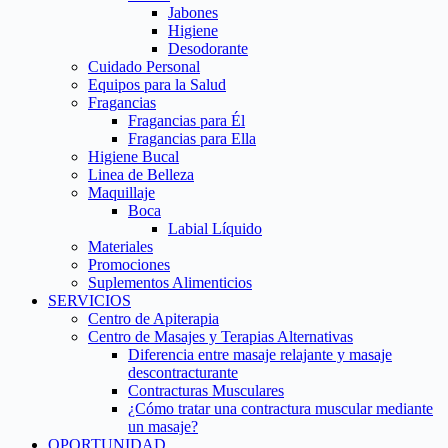
Jabones
Higiene
Desodorante
Cuidado Personal
Equipos para la Salud
Fragancias
Fragancias para Él
Fragancias para Ella
Higiene Bucal
Linea de Belleza
Maquillaje
Boca
Labial Líquido
Materiales
Promociones
Suplementos Alimenticios
SERVICIOS
Centro de Apiterapia
Centro de Masajes y Terapias Alternativas
Diferencia entre masaje relajante y masaje
descontracturante
Contracturas Musculares
¿Cómo tratar una contractura muscular mediante
un masaje?
OPORTUNIDAD