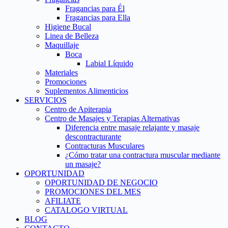
Fragancias para Él
Fragancias para Ella
Higiene Bucal
Linea de Belleza
Maquillaje
Boca
Labial Líquido
Materiales
Promociones
Suplementos Alimenticios
SERVICIOS
Centro de Apiterapia
Centro de Masajes y Terapias Alternativas
Diferencia entre masaje relajante y masaje
descontracturante
Contracturas Musculares
¿Cómo tratar una contractura muscular mediante
un masaje?
OPORTUNIDAD
OPORTUNIDAD DE NEGOCIO
PROMOCIONES DEL MES
AFILIATE
CATALOGO VIRTUAL
BLOG