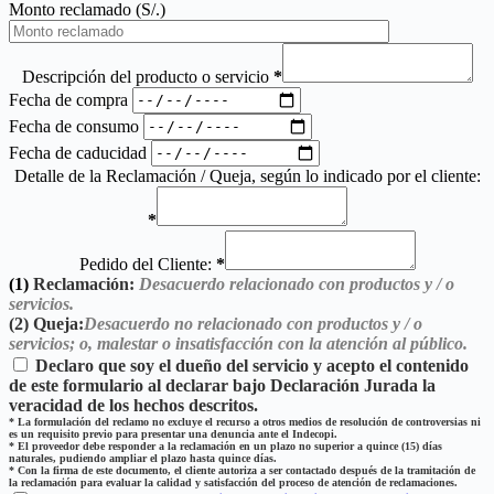
Monto reclamado (S/.)
Descripción del producto o servicio
*
Fecha de compra
Fecha de consumo
Fecha de caducidad
Detalle de la Reclamación / Queja, según lo indicado por el cliente:
*
Pedido del Cliente:
*
(1)
Reclamación:
Desacuerdo relacionado con productos y / o
servicios.
(2)
Queja:
Desacuerdo no relacionado con productos y / o
servicios; o, malestar o insatisfacción con la atención al público.
Declaro que soy el dueño del servicio y acepto el contenido
de este formulario al declarar bajo Declaración Jurada la
veracidad de los hechos descritos.
*
La formulación del reclamo no excluye el recurso a otros medios de resolución de controversias ni
es un requisito previo para presentar una denuncia ante el Indecopi.
*
El proveedor debe responder a la reclamación en un plazo no superior a quince (15) días
naturales, pudiendo ampliar el plazo hasta quince días.
*
Con la firma de este documento, el cliente autoriza a ser contactado después de la tramitación de
la reclamación para evaluar la calidad y satisfacción del proceso de atención de reclamaciones.