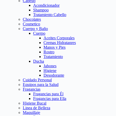
Cabello
Acondicionador
Shampoo
Tratamiento Cabello
Chocolates
Cosmetico
Cuerpo y Baño
Cuerpo
Aceites Corporales
Cremas Hidratanres
Manos y Pies
Rostro
Tratamiento
Ducha
Jabones
Higiene
Desodorante
Cuidado Personal
Equipos para la Salud
Fragancias
Fragancias para Él
Fragancias para Ella
Higiene Bucal
Linea de Belleza
Maquillaje