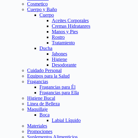
Cosmetico
Cuerpo y Baño
Cuerpo
Aceites Corporales
Cremas Hidratanres
Manos y Pies
Rostro
Tratamiento
Ducha
Jabones
Higiene
Desodorante
Cuidado Personal
Equipos para la Salud
Fragancias
Fragancias para Él
Fragancias para Ella
Higiene Bucal
Linea de Belleza
Maquillaje
Boca
Labial Líquido
Materiales
Promociones
Suplementos Alimenticios