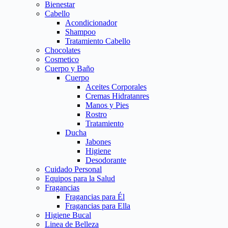
Bienestar
Cabello
Acondicionador
Shampoo
Tratamiento Cabello
Chocolates
Cosmetico
Cuerpo y Baño
Cuerpo
Aceites Corporales
Cremas Hidratanres
Manos y Pies
Rostro
Tratamiento
Ducha
Jabones
Higiene
Desodorante
Cuidado Personal
Equipos para la Salud
Fragancias
Fragancias para Él
Fragancias para Ella
Higiene Bucal
Linea de Belleza