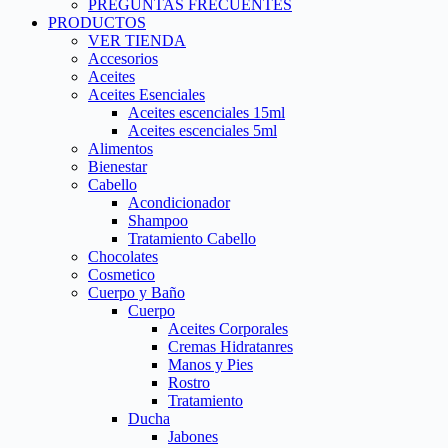
PREGUNTAS FRECUENTES
PRODUCTOS
VER TIENDA
Accesorios
Aceites
Aceites Esenciales
Aceites escenciales 15ml
Aceites escenciales 5ml
Alimentos
Bienestar
Cabello
Acondicionador
Shampoo
Tratamiento Cabello
Chocolates
Cosmetico
Cuerpo y Baño
Cuerpo
Aceites Corporales
Cremas Hidratanres
Manos y Pies
Rostro
Tratamiento
Ducha
Jabones