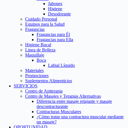
Jabones
Higiene
Desodorante
Cuidado Personal
Equipos para la Salud
Fragancias
Fragancias para Él
Fragancias para Ella
Higiene Bucal
Linea de Belleza
Maquillaje
Boca
Labial Líquido
Materiales
Promociones
Suplementos Alimenticios
SERVICIOS
Centro de Apiterapia
Centro de Masajes y Terapias Alternativas
Diferencia entre masaje relajante y masaje
descontracturante
Contracturas Musculares
¿Cómo tratar una contractura muscular mediante
un masaje?
OPORTUNIDAD