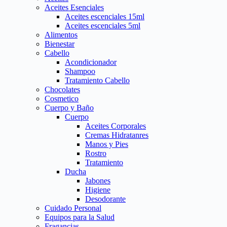
Aceites Esenciales
Aceites escenciales 15ml
Aceites escenciales 5ml
Alimentos
Bienestar
Cabello
Acondicionador
Shampoo
Tratamiento Cabello
Chocolates
Cosmetico
Cuerpo y Baño
Cuerpo
Aceites Corporales
Cremas Hidratanres
Manos y Pies
Rostro
Tratamiento
Ducha
Jabones
Higiene
Desodorante
Cuidado Personal
Equipos para la Salud
Fragancias