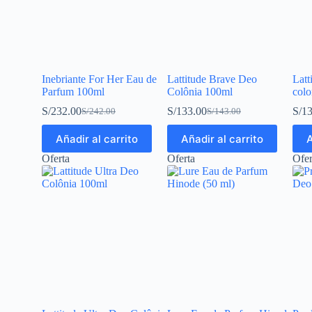
Inebriante For Her Eau de
Lattitude Brave Deo
Latt
Parfum 100ml
Colônia 100ml
colo
S/
232.00
S/
133.00
S/
13
S/
242.00
S/
143.00
Añadir al carrito
Añadir al carrito
A
Oferta
Oferta
Ofer