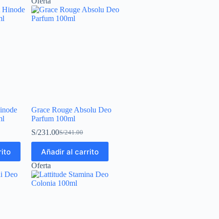
Oferta
inode
Grace Rouge Absolu Deo
ml
Parfum 100ml
S/
231.00
S/
241.00
rito
Añadir al carrito
Oferta