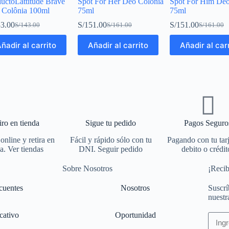
uctoLattitude Brave
Spot For Her Deo Colonia
Spot For Him Deo
 Colônia 100ml
75ml
75ml
3.00
S/
151.00
S/
151.00
S/
143.00
S/
161.00
S/
161.00
ñadir al carrito
Añadir al carrito
Añadir al car
iro en tienda
Sigue tu pedido
Pagos Seguro
nline y retira en
Fácil y rápido sólo con tu
Pagando con tu tar
a. Ver tiendas
DNI. Seguir pedido
debito o crédit
Sobre Nosotros
¡Recib
cuentes
Nosotros
Suscrí
nuestr
cativo
Oportunidad