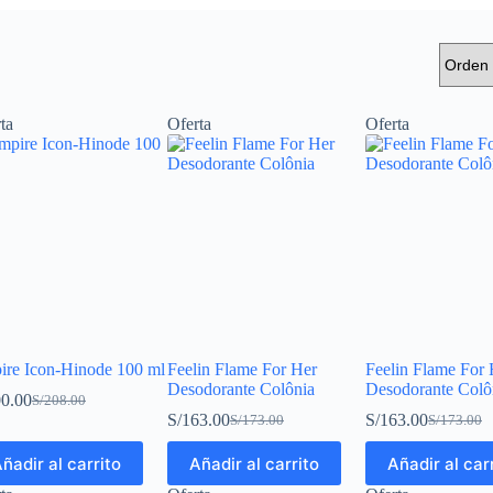
ta
Oferta
Oferta
ire Icon-Hinode 100 ml
Feelin Flame For Her
Feelin Flame For
Desodorante Colônia
Desodorante Colô
0.00
S/
208.00
S/
163.00
S/
163.00
S/
173.00
S/
173.00
ñadir al carrito
Añadir al carrito
Añadir al car