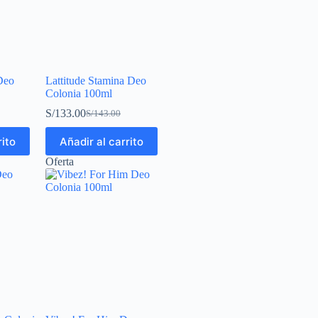
 Deo
Lattitude Stamina Deo
Colonia 100ml
S/
133.00
S/
143.00
rito
Añadir al carrito
Oferta