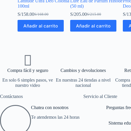
Lattitude Ultra Deo Colônia
Lure Eau de Parfum Hinode
Prod
100ml
(50 ml)
Deo
S/
158.00
S/
205.00
S/
13
S/
168.00
S/
215.00
Añadir al carrito
Añadir al carrito
A
Compra fácil y seguro
Cambios y devoluciones
Ret
En solo 6 simples pasos, ve
En nuestras 24 tiendas a nivel
Compra o
nuestro video
nacional
tiend
Contáctanos
Servicio al Cliente
Chatea con nosotros
Preguntas fre
Te atendemos las 24 horas
Sistema edu