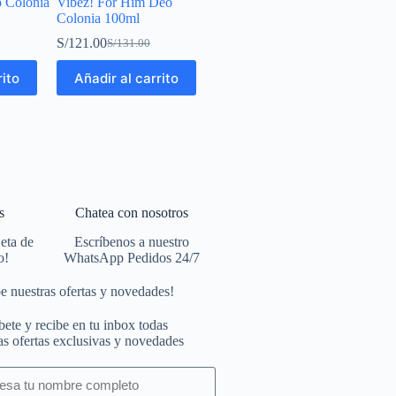
 Colonia
Vibez! For Him Deo
Colonia 100ml
S/
121.00
S/
131.00
rito
Añadir al carrito
s
Chatea con nosotros
jeta de
Escríbenos a nuestro
o!
WhatsApp Pedidos 24/7
e nuestras ofertas y novedades!
bete y recibe en tu inbox todas
as ofertas exclusivas y novedades