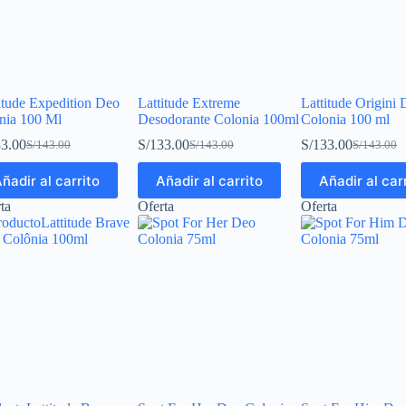
itude Expedition Deo
Lattitude Extreme
Lattitude Origini
nia 100 Ml
Desodorante Colonia 100ml
Colonia 100 ml
3.00
S/
133.00
S/
133.00
S/
143.00
S/
143.00
S/
143.00
ñadir al carrito
Añadir al carrito
Añadir al car
ta
Oferta
Oferta