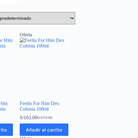
Oferta
 Him
Feelin For Him Deo
nia
Colonia 100ml
S/
163.00
S/
173.00
rito
Añadir al carrito