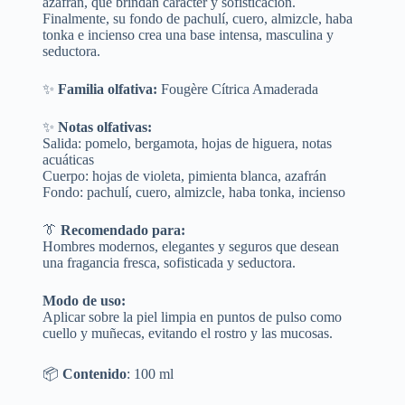
azafrán, que brindan carácter y sofisticación.
Finalmente, su fondo de pachulí, cuero, almizcle, haba
tonka e incienso crea una base intensa, masculina y
seductora.
✨
Familia olfativa:
Fougère Cítrica Amaderada
✨
Notas olfativas:
Salida: pomelo, bergamota, hojas de higuera, notas
acuáticas
Cuerpo: hojas de violeta, pimienta blanca, azafrán
Fondo: pachulí, cuero, almizcle, haba tonka, incienso
👔
Recomendado para:
Hombres modernos, elegantes y seguros que desean
una fragancia fresca, sofisticada y seductora.
Modo de uso:
Aplicar sobre la piel limpia en puntos de pulso como
cuello y muñecas, evitando el rostro y las mucosas.
📦
Contenido
: 100 ml