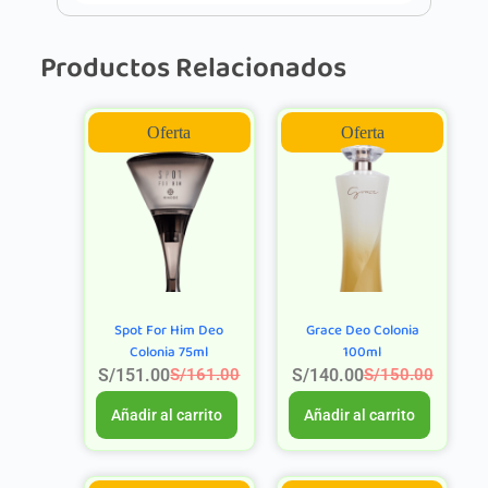
Productos Relacionados
Oferta
Oferta
Spot For Him Deo
Grace Deo Colonia
Colonia 75ml
100ml
S/
151.00
S/
140.00
S/
161.00
S/
150.00
Añadir al carrito
Añadir al carrito