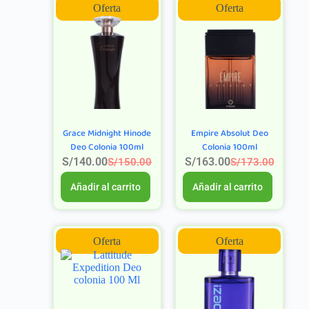
Oferta
Oferta
Grace Midnight Hinode
Empire Absolut Deo
Deo Colonia 100ml
Colonia 100ml
S/
140.00
S/
163.00
S/
150.00
S/
173.00
Añadir al carrito
Añadir al carrito
Oferta
Oferta