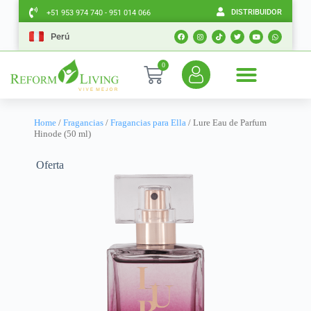
DISTRIBUIDOR
+51 953 974 740 - 951 014 066
Perú
0
Home
/
Fragancias
/
Fragancias para Ella
/ Lure Eau de Parfum
Hinode (50 ml)
Oferta