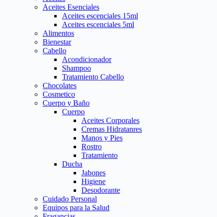
Aceites Esenciales
Aceites escenciales 15ml
Aceites escenciales 5ml
Alimentos
Bienestar
Cabello
Acondicionador
Shampoo
Tratamiento Cabello
Chocolates
Cosmetico
Cuerpo y Baño
Cuerpo
Aceites Corporales
Cremas Hidratanres
Manos y Pies
Rostro
Tratamiento
Ducha
Jabones
Higiene
Desodorante
Cuidado Personal
Equipos para la Salud
Fragancias