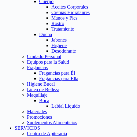
Cuerpo
Aceites Corporales
Cremas Hidratanres
Manos y Pies
Rostro
Tratamiento
Ducha
Jabones
Higiene
Desodorante
Cuidado Personal
Equipos para la Salud
Fragancias
Fragancias para Él
Fragancias para Ella
Higiene Bucal
Linea de Belleza
Maquillaje
Boca
Labial Líquido
Materiales
Promociones
Suplementos Alimenticios
SERVICIOS
Centro de Apiterapia