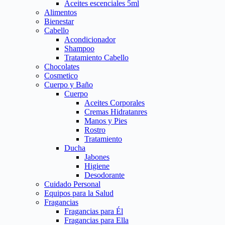
Aceites escenciales 5ml
Alimentos
Bienestar
Cabello
Acondicionador
Shampoo
Tratamiento Cabello
Chocolates
Cosmetico
Cuerpo y Baño
Cuerpo
Aceites Corporales
Cremas Hidratanres
Manos y Pies
Rostro
Tratamiento
Ducha
Jabones
Higiene
Desodorante
Cuidado Personal
Equipos para la Salud
Fragancias
Fragancias para Él
Fragancias para Ella