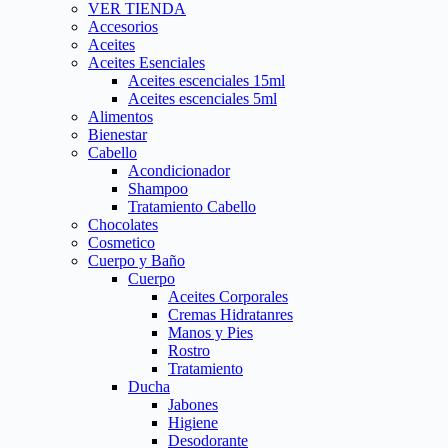
VER TIENDA
Accesorios
Aceites
Aceites Esenciales
Aceites escenciales 15ml
Aceites escenciales 5ml
Alimentos
Bienestar
Cabello
Acondicionador
Shampoo
Tratamiento Cabello
Chocolates
Cosmetico
Cuerpo y Baño
Cuerpo
Aceites Corporales
Cremas Hidratanres
Manos y Pies
Rostro
Tratamiento
Ducha
Jabones
Higiene
Desodorante