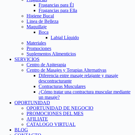
Fragancias para Él
Fragancias para Ella
Higiene Bucal
Linea de Belleza
Maquillaje
Boca
Labial Líquido
Materiales
Promociones
Suplementos Alimenticios
SERVICIOS
Centro de Apiterapia
Centro de Masajes y Terapias Alternativas
Diferencia entre masaje relajante y masaje
descontracturante
Contracturas Musculares
¿Cómo tratar una contractura muscular mediante
un masaje?
OPORTUNIDAD
OPORTUNIDAD DE NEGOCIO
PROMOCIONES DEL MES
AFILIATE
CATALOGO VIRTUAL
BLOG