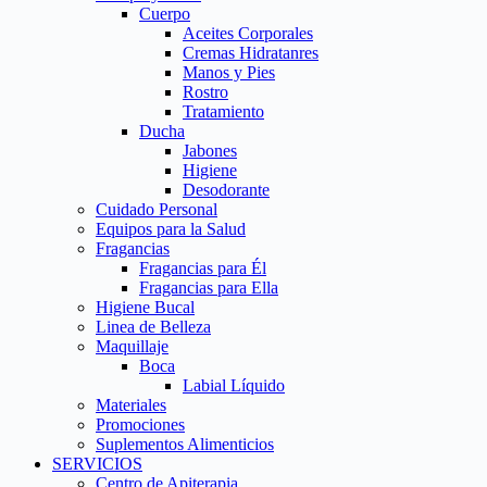
Cuerpo
Aceites Corporales
Cremas Hidratanres
Manos y Pies
Rostro
Tratamiento
Ducha
Jabones
Higiene
Desodorante
Cuidado Personal
Equipos para la Salud
Fragancias
Fragancias para Él
Fragancias para Ella
Higiene Bucal
Linea de Belleza
Maquillaje
Boca
Labial Líquido
Materiales
Promociones
Suplementos Alimenticios
SERVICIOS
Centro de Apiterapia