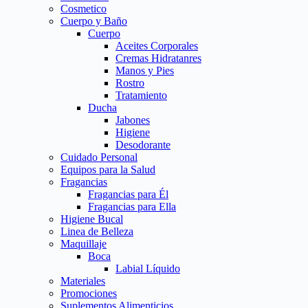
Cosmetico
Cuerpo y Baño
Cuerpo
Aceites Corporales
Cremas Hidratanres
Manos y Pies
Rostro
Tratamiento
Ducha
Jabones
Higiene
Desodorante
Cuidado Personal
Equipos para la Salud
Fragancias
Fragancias para Él
Fragancias para Ella
Higiene Bucal
Linea de Belleza
Maquillaje
Boca
Labial Líquido
Materiales
Promociones
Suplementos Alimenticios