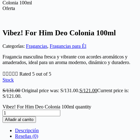
Colonia 100ml
Oferta
Vibez! For Him Deo Colonia 100ml
Categorías:
Fragancias
,
Fragancias para Él
Fragancia masculina fresca y vibrante con acordes aromáticos y
amaderados, ideal para un aroma moderno, dinámico y duradero.





Rated 5 out of 5
Stock
S/
131.00
Original price was: S/131.00.
S/
121.00
Current price is:
S/121.00.
Vibez! For Him Deo Colonia 100ml quantity
Añadir al carrito
Descripción
Reseñas (0)