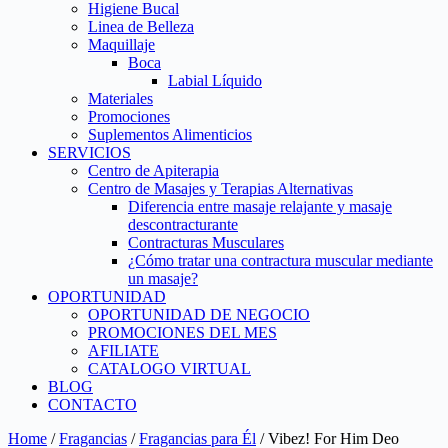
Higiene Bucal
Linea de Belleza
Maquillaje
Boca
Labial Líquido
Materiales
Promociones
Suplementos Alimenticios
SERVICIOS
Centro de Apiterapia
Centro de Masajes y Terapias Alternativas
Diferencia entre masaje relajante y masaje
descontracturante
Contracturas Musculares
¿Cómo tratar una contractura muscular mediante
un masaje?
OPORTUNIDAD
OPORTUNIDAD DE NEGOCIO
PROMOCIONES DEL MES
AFILIATE
CATALOGO VIRTUAL
BLOG
CONTACTO
Home
/
Fragancias
/
Fragancias para Él
/ Vibez! For Him Deo