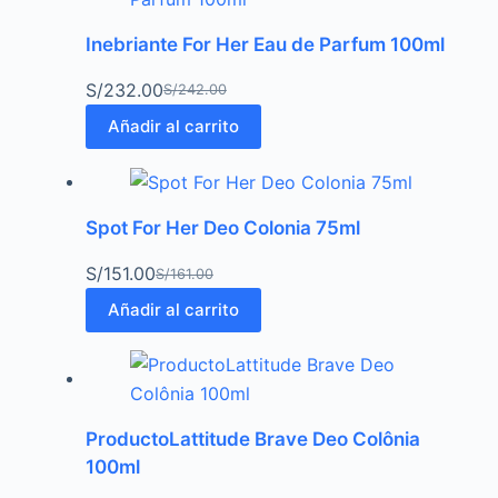
Inebriante For Her Eau de Parfum 100ml
S/
232.00
S/
242.00
Añadir al carrito
Spot For Her Deo Colonia 75ml
S/
151.00
S/
161.00
Añadir al carrito
ProductoLattitude Brave Deo Colônia
100ml