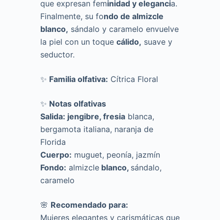
que expresan fem
inidad y eleganci
a.
Finalmente, su fo
ndo de almizcle
blanco,
sándalo y caramelo envuelve
la piel con un toque
cálido,
suave y
seductor.
✨
Familia olfativa:
Cítrica Floral
✨
Notas olfativas
Salida: jengibre, fresia
blanca,
bergamota italiana, naranja de
Florida
Cuerpo:
muguet, peonía, jazmín
Fondo:
almizcle
blanco,
sándalo,
caramelo
🌸
Recomendado para:
Mujeres elegantes y carismáticas que