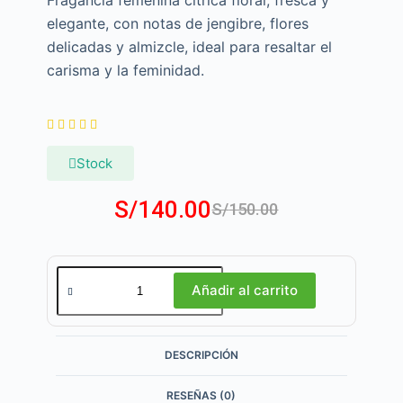
Fragancia femenina cítrica floral, fresca y
elegante, con notas de jengibre, flores
delicadas y almizcle, ideal para resaltar el
carisma y la feminidad.





Stock
S/
140.00
S/
150.00
Añadir al carrito
DESCRIPCIÓN
RESEÑAS (0)