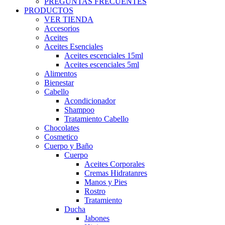
PREGUNTAS FRECUENTES
PRODUCTOS
VER TIENDA
Accesorios
Aceites
Aceites Esenciales
Aceites escenciales 15ml
Aceites escenciales 5ml
Alimentos
Bienestar
Cabello
Acondicionador
Shampoo
Tratamiento Cabello
Chocolates
Cosmetico
Cuerpo y Baño
Cuerpo
Aceites Corporales
Cremas Hidratanres
Manos y Pies
Rostro
Tratamiento
Ducha
Jabones