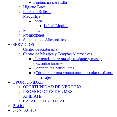
Fragancias para Ella
Higiene Bucal
Linea de Belleza
Maquillaje
Boca
Labial Líquido
Materiales
Promociones
Suplementos Alimenticios
SERVICIOS
Centro de Apiterapia
Centro de Masajes y Terapias Alternativas
Diferencia entre masaje relajante y masaje
descontracturante
Contracturas Musculares
¿Cómo tratar una contractura muscular mediante
un masaje?
OPORTUNIDAD
OPORTUNIDAD DE NEGOCIO
PROMOCIONES DEL MES
AFILIATE
CATALOGO VIRTUAL
BLOG
CONTACTO