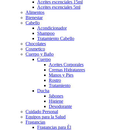
Aceites escenciales 15ml
Aceites escenciales 5ml
Alimentos
Bienestar
Cabello
Acondicionador
Shampoo
Tratamiento Cabello
Chocolates
Cosmetico
Cuerpo y Baño
Cuerpo
Aceites Corporales
Cremas Hidratanres
Manos y Pies
Rostro
Tratamiento
Ducha
Jabones
Higiene
Desodorante
Cuidado Personal
Equipos para la Salud
Fragancias
Fragancias para Él