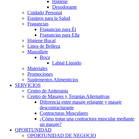
Higiene
Desodorante
Cuidado Personal
Equipos para la Salud
Fragancias
Fragancias para Él
Fragancias para Ella
Higiene Bucal
Linea de Belleza
Maquillaje
Boca
Labial Líquido
Materiales
Promociones
Suplementos Alimenticios
SERVICIOS
Centro de Apiterapia
Centro de Masajes y Terapias Alternativas
Diferencia entre masaje relajante y masaje
descontracturante
Contracturas Musculares
¿Cómo tratar una contractura muscular mediante
un masaje?
OPORTUNIDAD
OPORTUNIDAD DE NEGOCIO