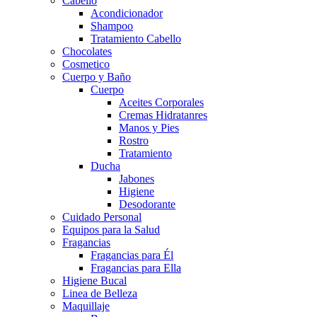
Cabello
Acondicionador
Shampoo
Tratamiento Cabello
Chocolates
Cosmetico
Cuerpo y Baño
Cuerpo
Aceites Corporales
Cremas Hidratanres
Manos y Pies
Rostro
Tratamiento
Ducha
Jabones
Higiene
Desodorante
Cuidado Personal
Equipos para la Salud
Fragancias
Fragancias para Él
Fragancias para Ella
Higiene Bucal
Linea de Belleza
Maquillaje