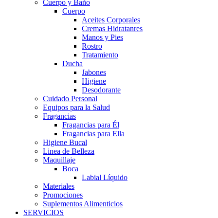
Cuerpo y Baño
Cuerpo
Aceites Corporales
Cremas Hidratanres
Manos y Pies
Rostro
Tratamiento
Ducha
Jabones
Higiene
Desodorante
Cuidado Personal
Equipos para la Salud
Fragancias
Fragancias para Él
Fragancias para Ella
Higiene Bucal
Linea de Belleza
Maquillaje
Boca
Labial Líquido
Materiales
Promociones
Suplementos Alimenticios
SERVICIOS