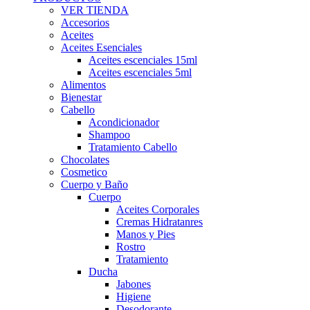
VER TIENDA
Accesorios
Aceites
Aceites Esenciales
Aceites escenciales 15ml
Aceites escenciales 5ml
Alimentos
Bienestar
Cabello
Acondicionador
Shampoo
Tratamiento Cabello
Chocolates
Cosmetico
Cuerpo y Baño
Cuerpo
Aceites Corporales
Cremas Hidratanres
Manos y Pies
Rostro
Tratamiento
Ducha
Jabones
Higiene
Desodorante