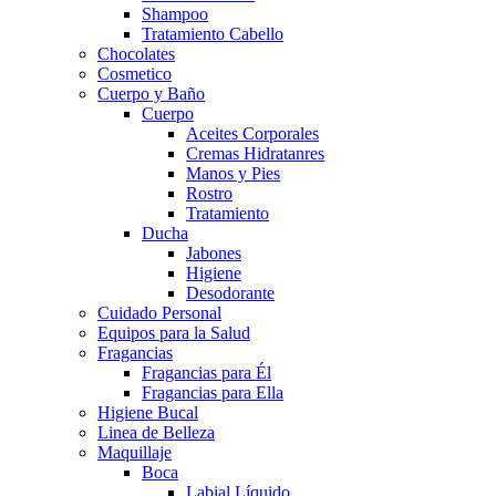
Shampoo
Tratamiento Cabello
Chocolates
Cosmetico
Cuerpo y Baño
Cuerpo
Aceites Corporales
Cremas Hidratanres
Manos y Pies
Rostro
Tratamiento
Ducha
Jabones
Higiene
Desodorante
Cuidado Personal
Equipos para la Salud
Fragancias
Fragancias para Él
Fragancias para Ella
Higiene Bucal
Linea de Belleza
Maquillaje
Boca
Labial Líquido