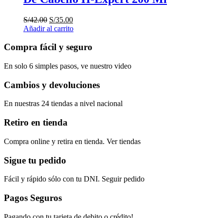
Original
Current
S/
42.00
S/
35.00
price
price
Añadir al carrito
was:
is:
S/42.00.
S/35.00.
Compra fácil y seguro
En solo 6 simples pasos, ve nuestro video
Cambios y devoluciones
En nuestras 24 tiendas a nivel nacional
Retiro en tienda
Compra online y retira en tienda. Ver tiendas
Sigue tu pedido
Fácil y rápido sólo con tu DNI. Seguir pedido
Pagos Seguros
Pagando con tu tarjeta de debito o crédito!