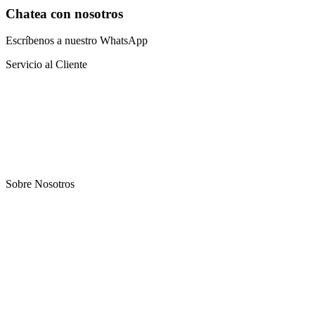
Chatea con nosotros
Escríbenos a nuestro WhatsApp
Servicio al Cliente
Preguntas frecuentes
Sistema educativo
Catalogo virtual
Blog
Sobre Nosotros
Nosotros
Oportunidad
Afiliación
Terapias
Contacto