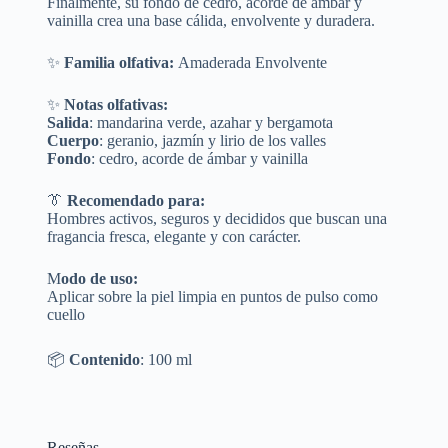
Finalmente, su fondo de cedro, acorde de ámbar y
vainilla crea una base cálida, envolvente y duradera.
✨
Familia olfativa:
Amaderada Envolvente
✨
Notas olfativas:
Salida
: mandarina verde, azahar y bergamota
Cuerpo
: geranio, jazmín y lirio de los valles
Fondo
: cedro, acorde de ámbar y vainilla
👔
Recomendado para:
Hombres activos, seguros y decididos que buscan una
fragancia fresca, elegante y con carácter.
M
odo de uso:
Aplicar sobre la piel limpia en puntos de pulso como
cuello
📦
Contenido
: 100 ml
Reseñas