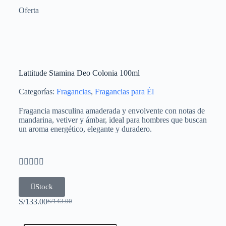
Oferta
Lattitude Stamina Deo Colonia 100ml
Categorías:
Fragancias
,
Fragancias para Él
Fragancia masculina amaderada y envolvente con notas de
mandarina, vetiver y ámbar, ideal para hombres que buscan
un aroma energético, elegante y duradero.





Stock
S/
133.00
S/
143.00