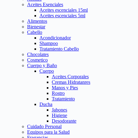
Aceites Esenciales
Aceites escenciales 15ml
Aceites escenciales 5ml
Alimentos
Bienestar
Cabello
Acondicionador
Shampoo
Tratamiento Cabello
Chocolates
Cosmetico
Cuerpo y Baño
Cuerpo
Aceites Corporales
Cremas Hidratanres
Manos y Pies
Rostro
Tratamiento
Ducha
Jabones
Higiene
Desodorante
Cuidado Personal
Equipos para la Salud
Fragancias