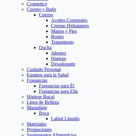
Cosmetico
Cuerpo y Baño
Cuerpo
Aceites Corporales
Cremas Hidratanres
Manos y Pies
Rostro
Tratamiento
Ducha
Jabones
Higiene
Desodorante
Cuidado Personal
Equipos para la Salud
Fragancias
Fragancias para Él
Fragancias para Ella
Higiene Bucal
Linea de Belleza
Maquillaje
Boca
Labial Líquido
Materiales
Promociones
Suplementos Alimenticios