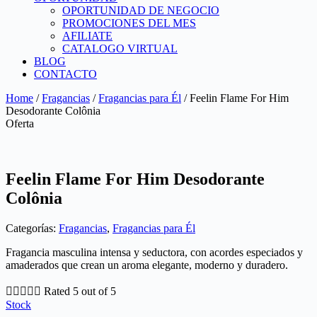
OPORTUNIDAD DE NEGOCIO
PROMOCIONES DEL MES
AFILIATE
CATALOGO VIRTUAL
BLOG
CONTACTO
Home
/
Fragancias
/
Fragancias para Él
/ Feelin Flame For Him
Desodorante Colônia
Oferta
Feelin Flame For Him Desodorante
Colônia
Categorías:
Fragancias
,
Fragancias para Él
Fragancia masculina intensa y seductora, con acordes especiados y
amaderados que crean un aroma elegante, moderno y duradero.





Rated 5 out of 5
Stock