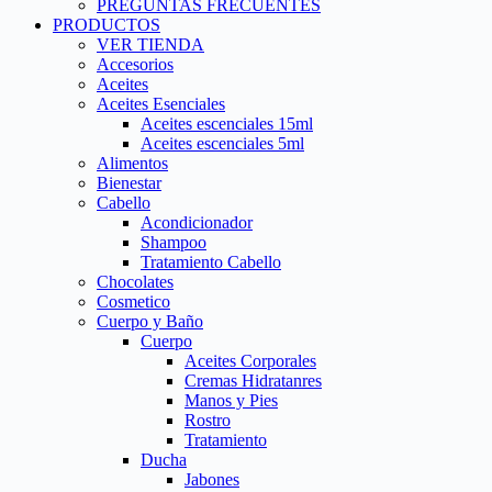
PREGUNTAS FRECUENTES
PRODUCTOS
VER TIENDA
Accesorios
Aceites
Aceites Esenciales
Aceites escenciales 15ml
Aceites escenciales 5ml
Alimentos
Bienestar
Cabello
Acondicionador
Shampoo
Tratamiento Cabello
Chocolates
Cosmetico
Cuerpo y Baño
Cuerpo
Aceites Corporales
Cremas Hidratanres
Manos y Pies
Rostro
Tratamiento
Ducha
Jabones