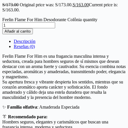
S/
173.00
Original price was: S/173.00.
S/
163.00
Current price is:
S/163.00.
Feelin Flame For Him Desodorante Colônia quantity
Añadir al carrito
Descripción
Reseñas (0)
Feelin Flame For Him es una fragancia masculina intensa y
seductora, creada para hombres seguros de sí mismos que desean
destacar con un aroma fuerte y cautivador. Su esencia combina notas
especiadas, aromáticas y amaderadas, transmitiendo poder, elegancia
y magnetismo.
Su apertura fresca y vibrante despierta los sentidos, mientras que su
corazón aromático aporta carácter y sofisticación. El fondo
amaderado y cálido deja una estela duradera que resalta la
masculinidad y la presencia del hombre moderno.
✨
Familia olfativa
: Amaderada Especiada
👔
Recomendado para:
Hombres seguros, elegantes y carismáticos que buscan una
fragancia intensa, moderna y seductora.