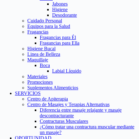
Jabones
Higiene
Desodorante
Cuidado Personal
Equipos para la Salud
Fragancias
Fragancias para Él
Fragancias para Ella
Higiene Bucal
Linea de Belleza
Maquillaje
Boca
Labial Líquido
Materiales
Promociones
Suplementos Alimenticios
SERVICIOS
Centro de Apiterapia
Centro de Masajes y Terapias Alternativas
Diferencia entre masaje relajante y masaje
descontracturante
Contracturas Musculares
¿Cómo tratar una contractura muscular mediante
un masaje?
OPORTUNIDAD