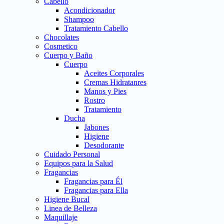
Cabello
Acondicionador
Shampoo
Tratamiento Cabello
Chocolates
Cosmetico
Cuerpo y Baño
Cuerpo
Aceites Corporales
Cremas Hidratanres
Manos y Pies
Rostro
Tratamiento
Ducha
Jabones
Higiene
Desodorante
Cuidado Personal
Equipos para la Salud
Fragancias
Fragancias para Él
Fragancias para Ella
Higiene Bucal
Linea de Belleza
Maquillaje