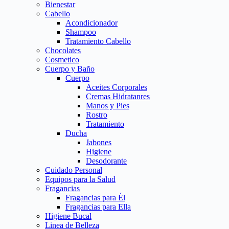
Bienestar
Cabello
Acondicionador
Shampoo
Tratamiento Cabello
Chocolates
Cosmetico
Cuerpo y Baño
Cuerpo
Aceites Corporales
Cremas Hidratanres
Manos y Pies
Rostro
Tratamiento
Ducha
Jabones
Higiene
Desodorante
Cuidado Personal
Equipos para la Salud
Fragancias
Fragancias para Él
Fragancias para Ella
Higiene Bucal
Linea de Belleza