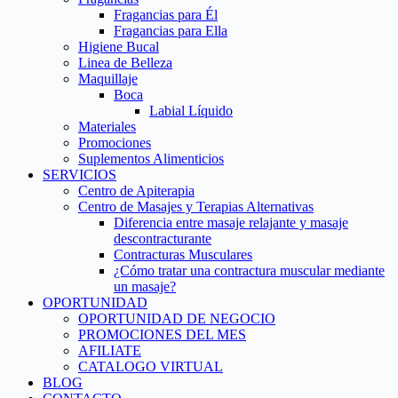
Fragancias para Él
Fragancias para Ella
Higiene Bucal
Linea de Belleza
Maquillaje
Boca
Labial Líquido
Materiales
Promociones
Suplementos Alimenticios
SERVICIOS
Centro de Apiterapia
Centro de Masajes y Terapias Alternativas
Diferencia entre masaje relajante y masaje
descontracturante
Contracturas Musculares
¿Cómo tratar una contractura muscular mediante
un masaje?
OPORTUNIDAD
OPORTUNIDAD DE NEGOCIO
PROMOCIONES DEL MES
AFILIATE
CATALOGO VIRTUAL
BLOG