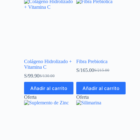
Colágeno Hidrolizado +
Fibra Prebiotica
Vitamina C
S/
165.00
S/
215.00
S/
99.90
S/
130.00
Añadir al carrito
Añadir al carrito
Oferta
Oferta