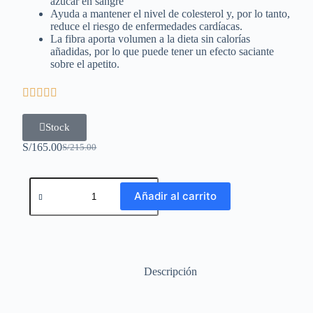
azúcar en sangre
Ayuda a mantener el nivel de colesterol y, por lo tanto,
reduce el riesgo de enfermedades cardíacas.
La fibra aporta volumen a la dieta sin calorías
añadidas, por lo que puede tener un efecto saciante
sobre el apetito.





Stock
S/
165.00
S/
215.00
Añadir al carrito
Descripción