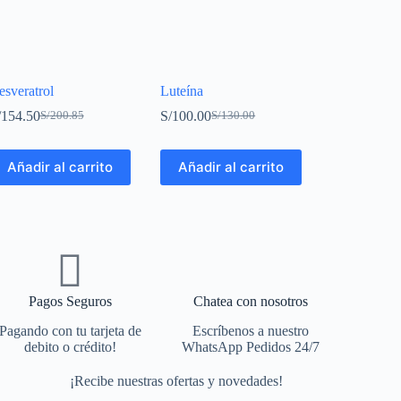
esveratrol
Luteína
/
154.50
S/
100.00
S/
200.85
S/
130.00
Añadir al carrito
Añadir al carrito
Pagos Seguros
Chatea con nosotros
Pagando con tu tarjeta de
Escríbenos a nuestro
debito o crédito!
WhatsApp Pedidos 24/7
¡Recibe nuestras ofertas y novedades!