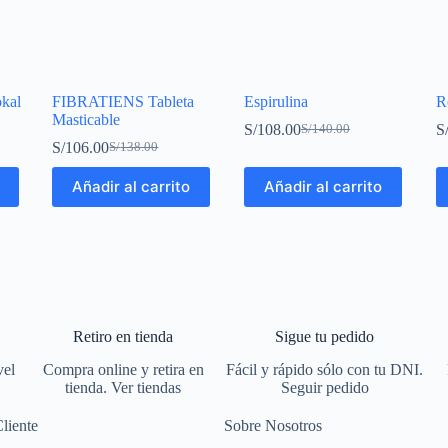
okal
FIBRATIENS Tableta
Espirulina
R
Masticable
S/
108.00
S
S/
140.00
S/
106.00
S/
138.00
Añadir al carrito
Añadir al carrito
Retiro en tienda
Sigue tu pedido
vel
Compra online y retira en
Fácil y rápido sólo con tu DNI.
tienda. Ver tiendas
Seguir pedido
Cliente
Sobre Nosotros