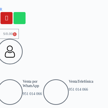
OR
S/
0.00
0
Venta por
VentaTelefónica
WhatsApp
951 014 066
951 014 066