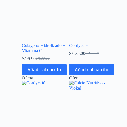
Colágeno Hidrolizado +
Cordyceps
Vitamina C
S/
135.00
S/
175.50
S/
99.90
S/
130.00
Añadir al carrito
Añadir al carrito
Oferta
Oferta