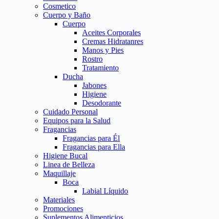
Cosmetico
Cuerpo y Baño
Cuerpo
Aceites Corporales
Cremas Hidratanres
Manos y Pies
Rostro
Tratamiento
Ducha
Jabones
Higiene
Desodorante
Cuidado Personal
Equipos para la Salud
Fragancias
Fragancias para Él
Fragancias para Ella
Higiene Bucal
Linea de Belleza
Maquillaje
Boca
Labial Líquido
Materiales
Promociones
Suplementos Alimenticios