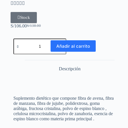





Stock
S/
106.00
S/
138.00
Añadir al carrito
Descripción
Suplemento dietético que compone fibra de avena, fibra
de manzana, fibra de jujube, polidextrosa, goma
arábiga, fructosa cristalina, polvo de espino blanco ,
celulosa microcristalina, polvo de zanahoria, esencia de
espino blanco como materia prima principal .