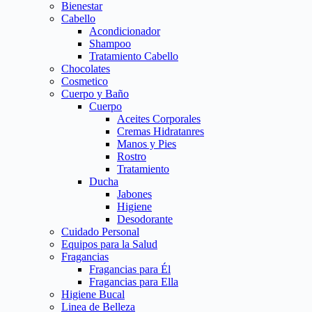
Bienestar
Cabello
Acondicionador
Shampoo
Tratamiento Cabello
Chocolates
Cosmetico
Cuerpo y Baño
Cuerpo
Aceites Corporales
Cremas Hidratanres
Manos y Pies
Rostro
Tratamiento
Ducha
Jabones
Higiene
Desodorante
Cuidado Personal
Equipos para la Salud
Fragancias
Fragancias para Él
Fragancias para Ella
Higiene Bucal
Linea de Belleza