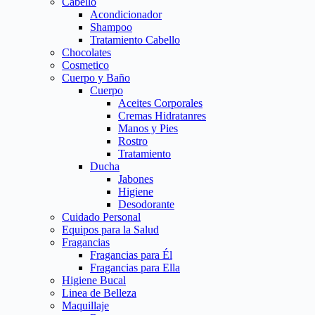
Cabello
Acondicionador
Shampoo
Tratamiento Cabello
Chocolates
Cosmetico
Cuerpo y Baño
Cuerpo
Aceites Corporales
Cremas Hidratanres
Manos y Pies
Rostro
Tratamiento
Ducha
Jabones
Higiene
Desodorante
Cuidado Personal
Equipos para la Salud
Fragancias
Fragancias para Él
Fragancias para Ella
Higiene Bucal
Linea de Belleza
Maquillaje