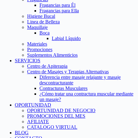
Fragancias para Él
Fragancias para Ella
Higiene Bucal
Linea de Belleza
Maquillaje
Boca
Labial Líquido
Materiales
Promociones
Suplementos Alimenticios
SERVICIOS
Centro de Apiterapia
Centro de Masajes y Terapias Alternativas
Diferencia entre masaje relajante y masaje
descontracturante
Contracturas Musculares
¿Cómo tratar una contractura muscular mediante
un masaje?
OPORTUNIDAD
OPORTUNIDAD DE NEGOCIO
PROMOCIONES DEL MES
AFILIATE
CATALOGO VIRTUAL
BLOG