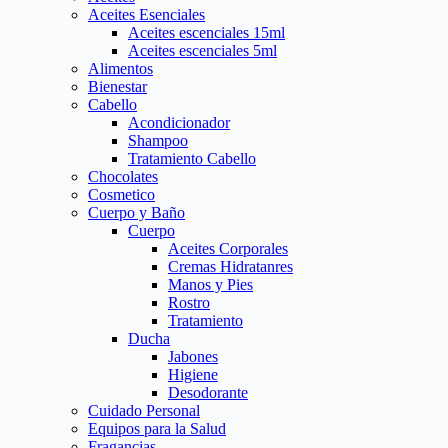
Aceites Esenciales
Aceites escenciales 15ml
Aceites escenciales 5ml
Alimentos
Bienestar
Cabello
Acondicionador
Shampoo
Tratamiento Cabello
Chocolates
Cosmetico
Cuerpo y Baño
Cuerpo
Aceites Corporales
Cremas Hidratanres
Manos y Pies
Rostro
Tratamiento
Ducha
Jabones
Higiene
Desodorante
Cuidado Personal
Equipos para la Salud
Fragancias