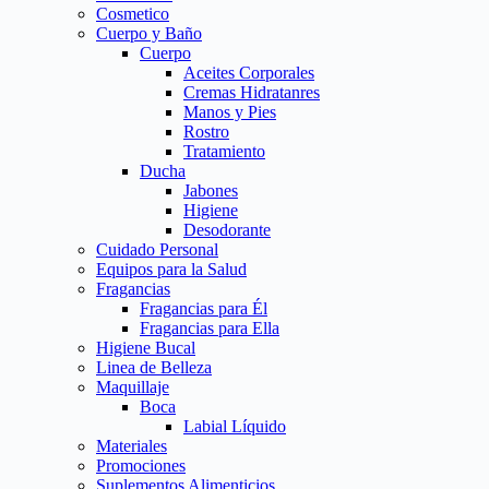
Cosmetico
Cuerpo y Baño
Cuerpo
Aceites Corporales
Cremas Hidratanres
Manos y Pies
Rostro
Tratamiento
Ducha
Jabones
Higiene
Desodorante
Cuidado Personal
Equipos para la Salud
Fragancias
Fragancias para Él
Fragancias para Ella
Higiene Bucal
Linea de Belleza
Maquillaje
Boca
Labial Líquido
Materiales
Promociones
Suplementos Alimenticios