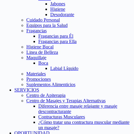
Jabones
Higiene
Desodorante
Cuidado Personal
Equipos para la Salud
Fragancias
Fragancias para Él
Fragancias para Ella
Higiene Bucal
Linea de Belleza
Maquillaje
Boca
Labial Líquido
Materiales
Promociones
Suplementos Alimenticios
SERVICIOS
Centro de Apiterapia
Centro de Masajes y Terapias Alternativas
Diferencia entre masaje relajante y masaje
descontracturante
Contracturas Musculares
¿Cómo tratar una contractura muscular mediante
un masaje?
OPORTUNIDAD