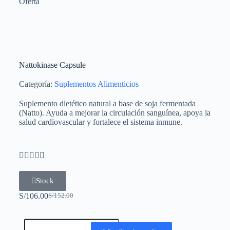
Oferta
Nattokinase Capsule
Categoría:
Suplementos Alimenticios
Suplemento dietético natural a base de soja fermentada
(Natto). Ayuda a mejorar la circulación sanguínea, apoya la
salud cardiovascular y fortalece el sistema inmune.





Stock
S/
106.00
S/
152.00