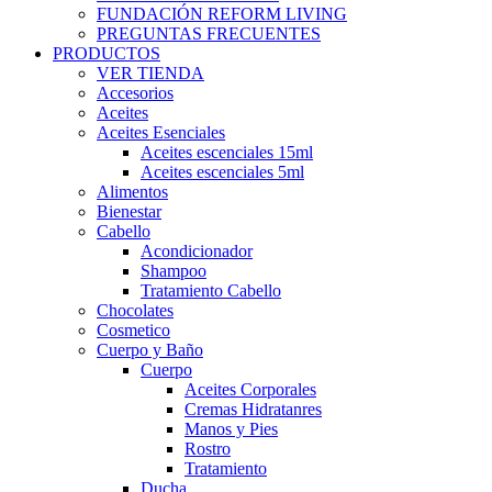
FUNDACIÓN REFORM LIVING
PREGUNTAS FRECUENTES
PRODUCTOS
VER TIENDA
Accesorios
Aceites
Aceites Esenciales
Aceites escenciales 15ml
Aceites escenciales 5ml
Alimentos
Bienestar
Cabello
Acondicionador
Shampoo
Tratamiento Cabello
Chocolates
Cosmetico
Cuerpo y Baño
Cuerpo
Aceites Corporales
Cremas Hidratanres
Manos y Pies
Rostro
Tratamiento
Ducha