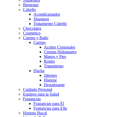
Alimentos
Bienestar
Cabello
Acondicionador
Shampoo
Tratamiento Cabello
Chocolates
Cosmetico
Cuerpo y Baño
Cuerpo
Aceites Corporales
Cremas Hidratanres
Manos y Pies
Rostro
Tratamiento
Ducha
Jabones
Higiene
Desodorante
Cuidado Personal
Equipos para la Salud
Fragancias
Fragancias para Él
Fragancias para Ella
Higiene Bucal