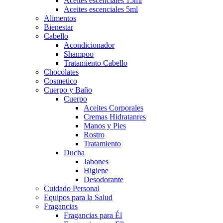
Aceites escenciales 15ml
Aceites escenciales 5ml
Alimentos
Bienestar
Cabello
Acondicionador
Shampoo
Tratamiento Cabello
Chocolates
Cosmetico
Cuerpo y Baño
Cuerpo
Aceites Corporales
Cremas Hidratanres
Manos y Pies
Rostro
Tratamiento
Ducha
Jabones
Higiene
Desodorante
Cuidado Personal
Equipos para la Salud
Fragancias
Fragancias para Él