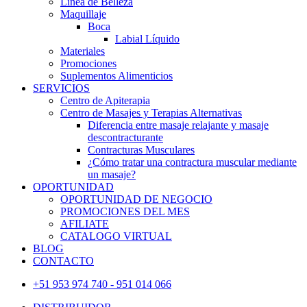
Linea de Belleza
Maquillaje
Boca
Labial Líquido
Materiales
Promociones
Suplementos Alimenticios
SERVICIOS
Centro de Apiterapia
Centro de Masajes y Terapias Alternativas
Diferencia entre masaje relajante y masaje
descontracturante
Contracturas Musculares
¿Cómo tratar una contractura muscular mediante
un masaje?
OPORTUNIDAD
OPORTUNIDAD DE NEGOCIO
PROMOCIONES DEL MES
AFILIATE
CATALOGO VIRTUAL
BLOG
CONTACTO
+51 953 974 740 - 951 014 066