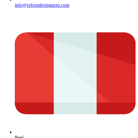
info@reformlivingperu.com
Perú