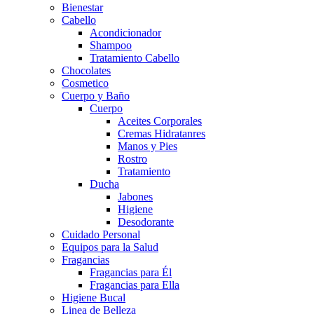
Bienestar
Cabello
Acondicionador
Shampoo
Tratamiento Cabello
Chocolates
Cosmetico
Cuerpo y Baño
Cuerpo
Aceites Corporales
Cremas Hidratanres
Manos y Pies
Rostro
Tratamiento
Ducha
Jabones
Higiene
Desodorante
Cuidado Personal
Equipos para la Salud
Fragancias
Fragancias para Él
Fragancias para Ella
Higiene Bucal
Linea de Belleza