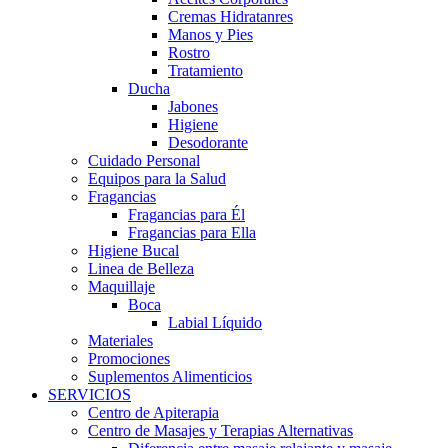
Cremas Hidratanres
Manos y Pies
Rostro
Tratamiento
Ducha
Jabones
Higiene
Desodorante
Cuidado Personal
Equipos para la Salud
Fragancias
Fragancias para Él
Fragancias para Ella
Higiene Bucal
Linea de Belleza
Maquillaje
Boca
Labial Líquido
Materiales
Promociones
Suplementos Alimenticios
SERVICIOS
Centro de Apiterapia
Centro de Masajes y Terapias Alternativas