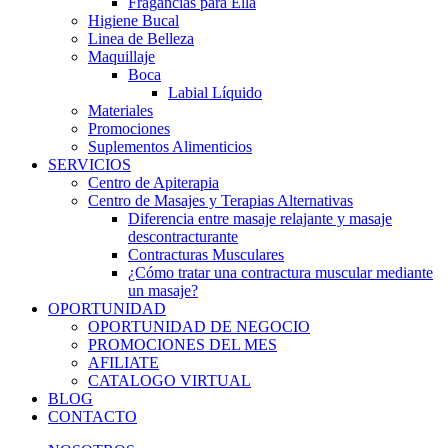
Fragancias para Ella
Higiene Bucal
Linea de Belleza
Maquillaje
Boca
Labial Líquido
Materiales
Promociones
Suplementos Alimenticios
SERVICIOS
Centro de Apiterapia
Centro de Masajes y Terapias Alternativas
Diferencia entre masaje relajante y masaje
descontracturante
Contracturas Musculares
¿Cómo tratar una contractura muscular mediante
un masaje?
OPORTUNIDAD
OPORTUNIDAD DE NEGOCIO
PROMOCIONES DEL MES
AFILIATE
CATALOGO VIRTUAL
BLOG
CONTACTO