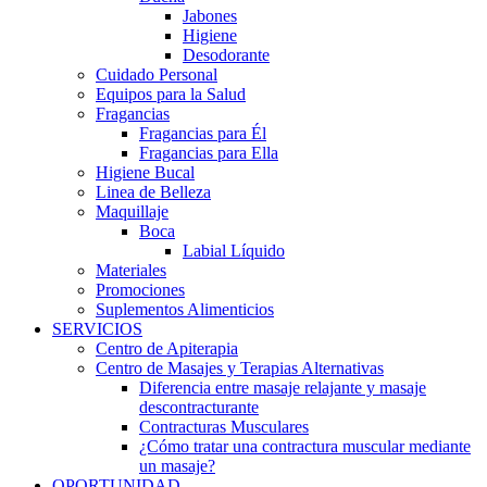
Jabones
Higiene
Desodorante
Cuidado Personal
Equipos para la Salud
Fragancias
Fragancias para Él
Fragancias para Ella
Higiene Bucal
Linea de Belleza
Maquillaje
Boca
Labial Líquido
Materiales
Promociones
Suplementos Alimenticios
SERVICIOS
Centro de Apiterapia
Centro de Masajes y Terapias Alternativas
Diferencia entre masaje relajante y masaje
descontracturante
Contracturas Musculares
¿Cómo tratar una contractura muscular mediante
un masaje?
OPORTUNIDAD