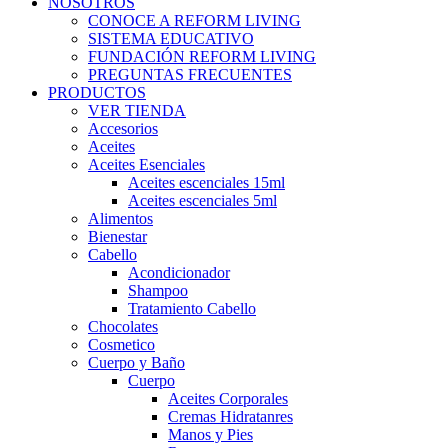
NOSOTROS
CONOCE A REFORM LIVING
SISTEMA EDUCATIVO
FUNDACIÓN REFORM LIVING
PREGUNTAS FRECUENTES
PRODUCTOS
VER TIENDA
Accesorios
Aceites
Aceites Esenciales
Aceites escenciales 15ml
Aceites escenciales 5ml
Alimentos
Bienestar
Cabello
Acondicionador
Shampoo
Tratamiento Cabello
Chocolates
Cosmetico
Cuerpo y Baño
Cuerpo
Aceites Corporales
Cremas Hidratanres
Manos y Pies