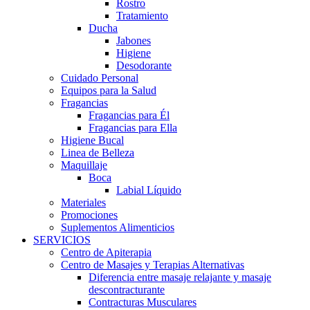
Rostro
Tratamiento
Ducha
Jabones
Higiene
Desodorante
Cuidado Personal
Equipos para la Salud
Fragancias
Fragancias para Él
Fragancias para Ella
Higiene Bucal
Linea de Belleza
Maquillaje
Boca
Labial Líquido
Materiales
Promociones
Suplementos Alimenticios
SERVICIOS
Centro de Apiterapia
Centro de Masajes y Terapias Alternativas
Diferencia entre masaje relajante y masaje
descontracturante
Contracturas Musculares