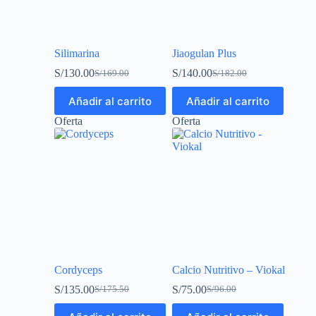
Silimarina
Jiaogulan Plus
S/
130.00
S/
140.00
S/
169.00
S/
182.00
Añadir al carrito
Añadir al carrito
Oferta
Oferta
Cordyceps
Calcio Nutritivo – Viokal
S/
135.00
S/
75.00
S/
175.50
S/
96.00