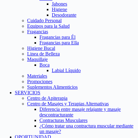
Jabones
Higiene
Desodorante
Cuidado Personal
Equipos para la Salud
Fragancias
Fragancias para Él
Fragancias para Ella
Higiene Bucal
Linea de Belleza
Maquillaje
Boca
Labial Líquido
Materiales
Promociones
Suplementos Alimenticios
SERVICIOS
Centro de Apiterapia
Centro de Masajes y Terapias Alternativas
Diferencia entre masaje relajante y masaje
descontracturante
Contracturas Musculares
¿Cómo tratar una contractura muscular mediante
un masaje?
OPORTUNIDAD