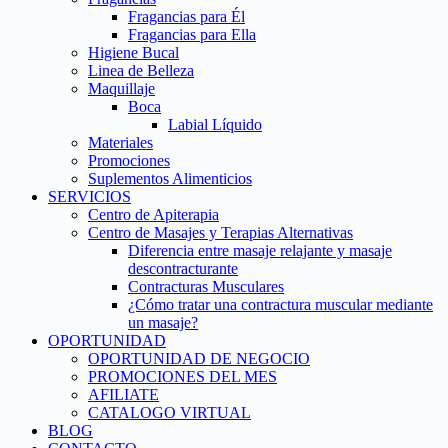
Fragancias para Él
Fragancias para Ella
Higiene Bucal
Linea de Belleza
Maquillaje
Boca
Labial Líquido
Materiales
Promociones
Suplementos Alimenticios
SERVICIOS
Centro de Apiterapia
Centro de Masajes y Terapias Alternativas
Diferencia entre masaje relajante y masaje
descontracturante
Contracturas Musculares
¿Cómo tratar una contractura muscular mediante
un masaje?
OPORTUNIDAD
OPORTUNIDAD DE NEGOCIO
PROMOCIONES DEL MES
AFILIATE
CATALOGO VIRTUAL
BLOG