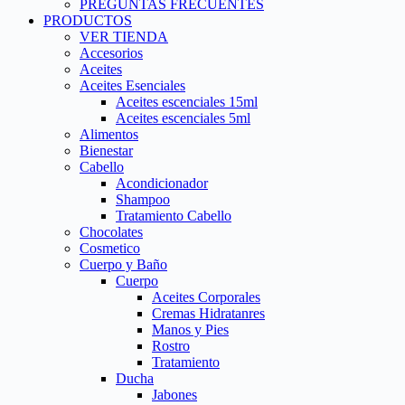
PREGUNTAS FRECUENTES
PRODUCTOS
VER TIENDA
Accesorios
Aceites
Aceites Esenciales
Aceites escenciales 15ml
Aceites escenciales 5ml
Alimentos
Bienestar
Cabello
Acondicionador
Shampoo
Tratamiento Cabello
Chocolates
Cosmetico
Cuerpo y Baño
Cuerpo
Aceites Corporales
Cremas Hidratanres
Manos y Pies
Rostro
Tratamiento
Ducha
Jabones