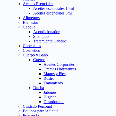
Aceites Esenciales
Aceites escenciales 15ml
Aceites escenciales 5ml
Alimentos
Bienestar
Cabello
Acondicionador
Shampoo
Tratamiento Cabello
Chocolates
Cosmetico
Cuerpo y Baño
Cuerpo
Aceites Corporales
Cremas Hidratanres
Manos y Pies
Rostro
Tratamiento
Ducha
Jabones
Higiene
Desodorante
Cuidado Personal
Equipos para la Salud
Fragancias