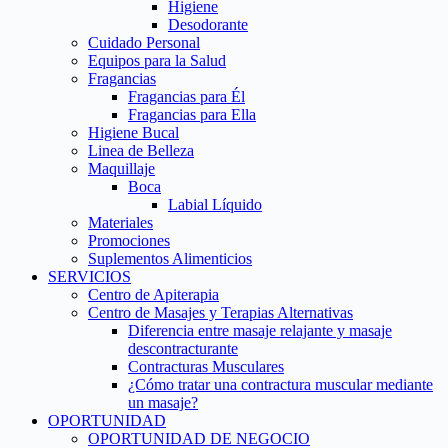
Higiene
Desodorante
Cuidado Personal
Equipos para la Salud
Fragancias
Fragancias para Él
Fragancias para Ella
Higiene Bucal
Linea de Belleza
Maquillaje
Boca
Labial Líquido
Materiales
Promociones
Suplementos Alimenticios
SERVICIOS
Centro de Apiterapia
Centro de Masajes y Terapias Alternativas
Diferencia entre masaje relajante y masaje
descontracturante
Contracturas Musculares
¿Cómo tratar una contractura muscular mediante
un masaje?
OPORTUNIDAD
OPORTUNIDAD DE NEGOCIO