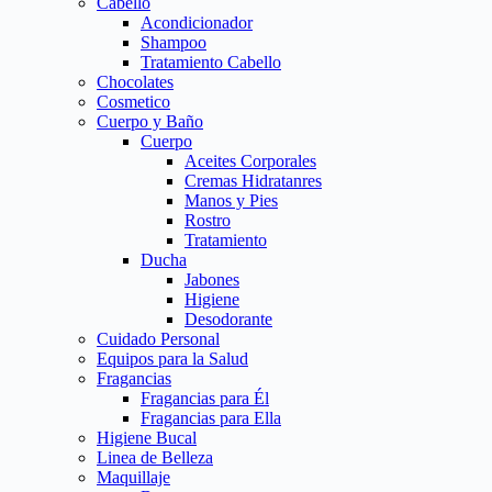
Cabello
Acondicionador
Shampoo
Tratamiento Cabello
Chocolates
Cosmetico
Cuerpo y Baño
Cuerpo
Aceites Corporales
Cremas Hidratanres
Manos y Pies
Rostro
Tratamiento
Ducha
Jabones
Higiene
Desodorante
Cuidado Personal
Equipos para la Salud
Fragancias
Fragancias para Él
Fragancias para Ella
Higiene Bucal
Linea de Belleza
Maquillaje