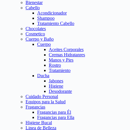
Bienestar
Cabello
Acondicionador
Shampoo
Tratamiento Cabello
Chocolates
Cosmetico
Cuerpo y Baño
Cuerpo
Aceites Corporales
Cremas Hidratanres
Manos y Pies
Rostro
Tratamiento
Ducha
Jabones
Higiene
Desodorante
Cuidado Personal
Equipos para la Salud
Fragancias
Fragancias para Él
Fragancias para Ella
Higiene Bucal
Linea de Belleza