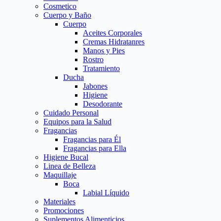
Cosmetico
Cuerpo y Baño
Cuerpo
Aceites Corporales
Cremas Hidratanres
Manos y Pies
Rostro
Tratamiento
Ducha
Jabones
Higiene
Desodorante
Cuidado Personal
Equipos para la Salud
Fragancias
Fragancias para Él
Fragancias para Ella
Higiene Bucal
Linea de Belleza
Maquillaje
Boca
Labial Líquido
Materiales
Promociones
Suplementos Alimenticios