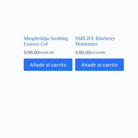
Mingdeshijia Soothing
SMILIFE Blueberry
Essence Gel
Moisturizer
S/
99.00
S/
80.00
S/
141.00
S/
114.00
Añadir al carrito
Añadir al carrito