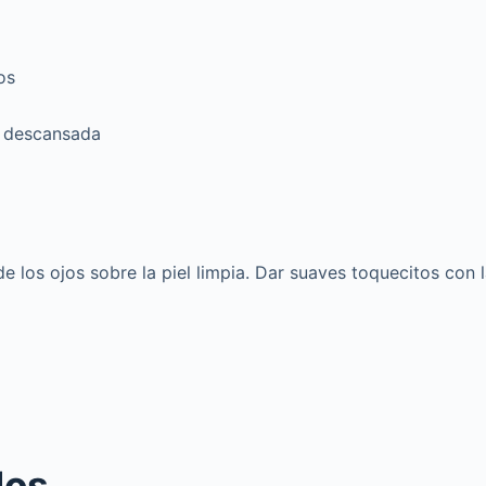
os
y descansada
e los ojos sobre la piel limpia. Dar suaves toquecitos con
dos