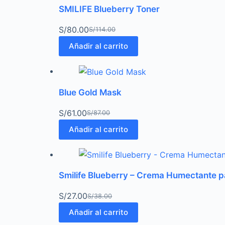
SMILIFE Blueberry Toner
S/
80.00
S/
114.00
Añadir al carrito
Blue Gold Mask
S/
61.00
S/
87.00
Añadir al carrito
Smilife Blueberry – Crema Humectante 
S/
27.00
S/
38.00
Añadir al carrito