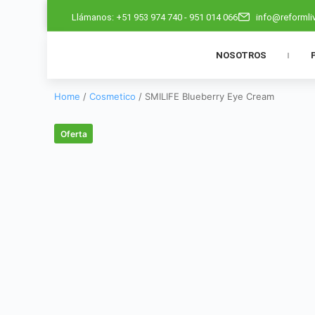
Llámanos: +51 953 974 740 - 951 014 066
info@reformli
NOSOTROS
Home
/
Cosmetico
/ SMILIFE Blueberry Eye Cream
Oferta