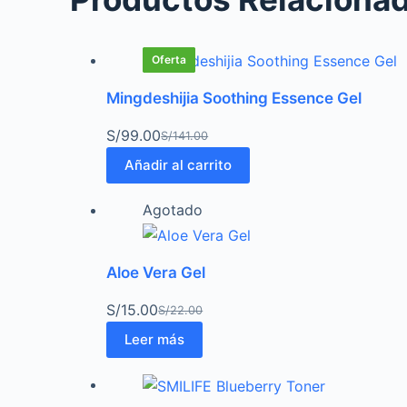
Oferta
Oferta
Oferta
Oferta
Oferta
Mingdeshijia Soothing Essence Gel
S/
99.00
S/
141.00
Añadir al carrito
Agotado
Aloe Vera Gel
S/
15.00
S/
22.00
Leer más