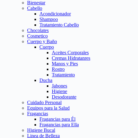
Bienestar
Cabello
Acondicionador
Shampoo
Tratamiento Cabello
Chocolates
Cosmetico
Cuerpo y Baño
Cuerpo
Aceites Corporales
Cremas Hidratanres
Manos y Pies
Rostro
Tratamiento
Ducha
Jabones
Higiene
Desodorante
Cuidado Personal
Equipos para la Salud
Fragancias
Fragancias para Él
Fragancias para Ella
Higiene Bucal
Linea de Belleza