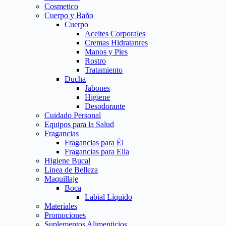
Cosmetico
Cuerpo y Baño
Cuerpo
Aceites Corporales
Cremas Hidratanres
Manos y Pies
Rostro
Tratamiento
Ducha
Jabones
Higiene
Desodorante
Cuidado Personal
Equipos para la Salud
Fragancias
Fragancias para Él
Fragancias para Ella
Higiene Bucal
Linea de Belleza
Maquillaje
Boca
Labial Líquido
Materiales
Promociones
Suplementos Alimenticios