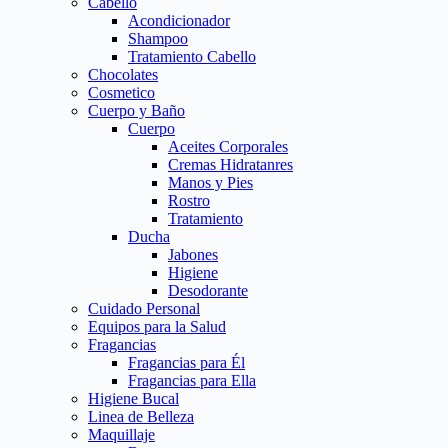
Cabello
Acondicionador
Shampoo
Tratamiento Cabello
Chocolates
Cosmetico
Cuerpo y Baño
Cuerpo
Aceites Corporales
Cremas Hidratanres
Manos y Pies
Rostro
Tratamiento
Ducha
Jabones
Higiene
Desodorante
Cuidado Personal
Equipos para la Salud
Fragancias
Fragancias para Él
Fragancias para Ella
Higiene Bucal
Linea de Belleza
Maquillaje