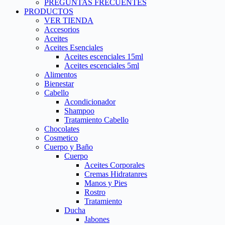
PREGUNTAS FRECUENTES
PRODUCTOS
VER TIENDA
Accesorios
Aceites
Aceites Esenciales
Aceites escenciales 15ml
Aceites escenciales 5ml
Alimentos
Bienestar
Cabello
Acondicionador
Shampoo
Tratamiento Cabello
Chocolates
Cosmetico
Cuerpo y Baño
Cuerpo
Aceites Corporales
Cremas Hidratanres
Manos y Pies
Rostro
Tratamiento
Ducha
Jabones