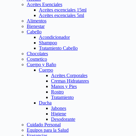
Aceites Esenciales
Aceites escenciales 15ml
Aceites escenciales 5ml
Alimentos
Bienestar
Cabello
Acondicionador
Shampoo
Tratamiento Cabello
Chocolates
Cosmetico
Cuerpo y Baño
Cuerpo
Aceites Corporales
Cremas Hidratanres
Manos y Pies
Rostro
Tratamiento
Ducha
Jabones
Higiene
Desodorante
Cuidado Personal
Equipos para la Salud
Fragancias