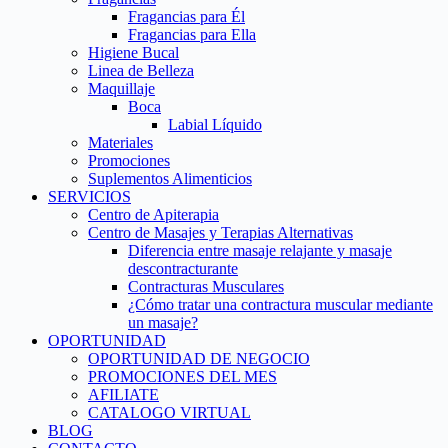
Fragancias para Él
Fragancias para Ella
Higiene Bucal
Linea de Belleza
Maquillaje
Boca
Labial Líquido
Materiales
Promociones
Suplementos Alimenticios
SERVICIOS
Centro de Apiterapia
Centro de Masajes y Terapias Alternativas
Diferencia entre masaje relajante y masaje
descontracturante
Contracturas Musculares
¿Cómo tratar una contractura muscular mediante
un masaje?
OPORTUNIDAD
OPORTUNIDAD DE NEGOCIO
PROMOCIONES DEL MES
AFILIATE
CATALOGO VIRTUAL
BLOG