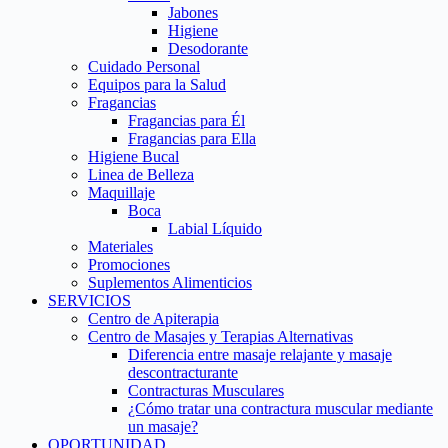
Jabones
Higiene
Desodorante
Cuidado Personal
Equipos para la Salud
Fragancias
Fragancias para Él
Fragancias para Ella
Higiene Bucal
Linea de Belleza
Maquillaje
Boca
Labial Líquido
Materiales
Promociones
Suplementos Alimenticios
SERVICIOS
Centro de Apiterapia
Centro de Masajes y Terapias Alternativas
Diferencia entre masaje relajante y masaje
descontracturante
Contracturas Musculares
¿Cómo tratar una contractura muscular mediante
un masaje?
OPORTUNIDAD