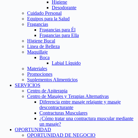
Higiene
Desodorante
Cuidado Personal
Equipos para la Salud
Fragancias
Fragancias para Él
Fragancias para Ella
Higiene Bucal
Linea de Belleza
Maquillaje
Boca
Labial Líquido
Materiales
Promociones
Suplementos Alimenticios
SERVICIOS
Centro de Apiterapia
Centro de Masajes y Terapias Alternativas
Diferencia entre masaje relajante y masaje
descontracturante
Contracturas Musculares
¿Cómo tratar una contractura muscular mediante
un masaje?
OPORTUNIDAD
OPORTUNIDAD DE NEGOCIO