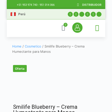
DISTRIBUIDOR
+51 953 974 740 - 951 014 066
Perú
0
Home
/
Cosmetico
/ Smilife Blueberry – Crema
Humectante para Manos
Oferta
Smilife Blueberry – Crema