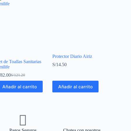
Protector Diario Airiz
t de Toallas Sanitarias
S/
14.50
milife
/
82.00
S/
121.20
Añadir al carrito
Añadir al carrito
Pagos Seguros
Chatea con nosotros