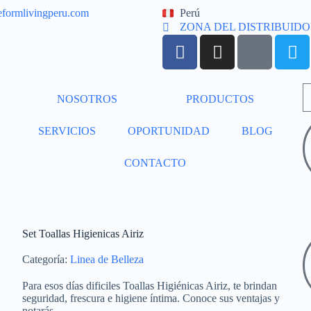
eformlivingperu.com
Perú
ZONA DEL DISTRIBUID
NOSOTROS
PRODUCTOS
SERVICIOS
OPORTUNIDAD
BLOG
CONTACTO
Set Toallas Higienicas Airiz
Categoría:
Linea de Belleza
Para esos días dificiles Toallas Higiénicas Airiz, te brindan
seguridad, frescura e higiene íntima. Conoce sus ventajas y
notarás