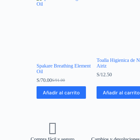
Toalla Higienica de 
Spakare Breathing Element
Airiz
Oil
S/
12.50
S/
70.00
S/
91.00
Añadir al carrito
Añadir al carrito
Compra fácil y seguro
Cambios y devoluciones