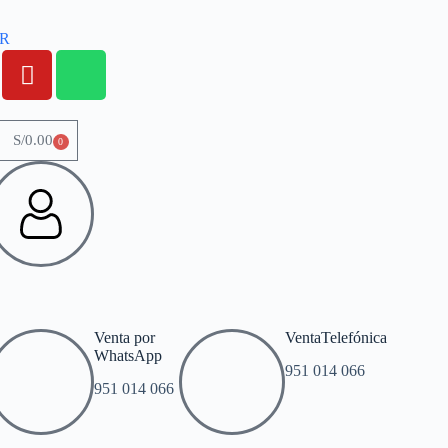
OR
S/
0.00
0
Venta por
VentaTelefónica
WhatsApp
951 014 066
951 014 066