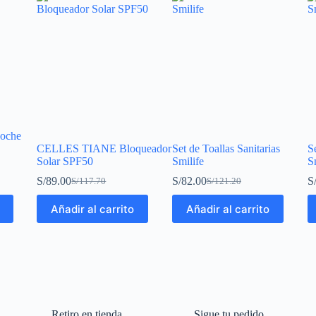
Noche
CELLES TIANE Bloqueador
Set de Toallas Sanitarias
Se
Solar SPF50
Smilife
S
S/
89.00
S/
82.00
S
S/
117.70
S/
121.20
Añadir al carrito
Añadir al carrito
Retiro en tienda
Sigue tu pedido