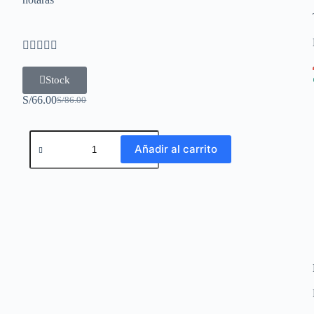





Stock
S/
66.00
S/
86.00
Añadir al carrito