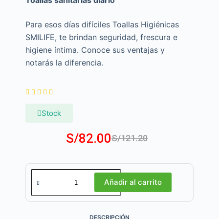
Toallas sanitarias diario
Para esos días difíciles Toallas Higiénicas
SMILIFE, te brindan seguridad, frescura e
higiene íntima. Conoce sus ventajas y
notarás la diferencia.





Stock
S/
82.00
S/
121.20
Añadir al carrito
DESCRIPCIÓN