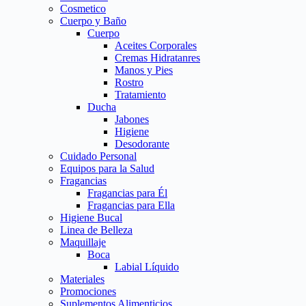
Cosmetico
Cuerpo y Baño
Cuerpo
Aceites Corporales
Cremas Hidratanres
Manos y Pies
Rostro
Tratamiento
Ducha
Jabones
Higiene
Desodorante
Cuidado Personal
Equipos para la Salud
Fragancias
Fragancias para Él
Fragancias para Ella
Higiene Bucal
Linea de Belleza
Maquillaje
Boca
Labial Líquido
Materiales
Promociones
Suplementos Alimenticios