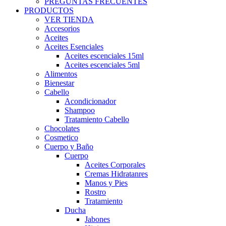
PREGUNTAS FRECUENTES
PRODUCTOS
VER TIENDA
Accesorios
Aceites
Aceites Esenciales
Aceites escenciales 15ml
Aceites escenciales 5ml
Alimentos
Bienestar
Cabello
Acondicionador
Shampoo
Tratamiento Cabello
Chocolates
Cosmetico
Cuerpo y Baño
Cuerpo
Aceites Corporales
Cremas Hidratanres
Manos y Pies
Rostro
Tratamiento
Ducha
Jabones