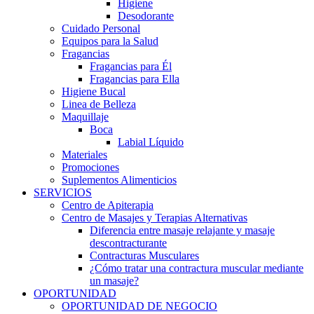
Higiene
Desodorante
Cuidado Personal
Equipos para la Salud
Fragancias
Fragancias para Él
Fragancias para Ella
Higiene Bucal
Linea de Belleza
Maquillaje
Boca
Labial Líquido
Materiales
Promociones
Suplementos Alimenticios
SERVICIOS
Centro de Apiterapia
Centro de Masajes y Terapias Alternativas
Diferencia entre masaje relajante y masaje
descontracturante
Contracturas Musculares
¿Cómo tratar una contractura muscular mediante
un masaje?
OPORTUNIDAD
OPORTUNIDAD DE NEGOCIO