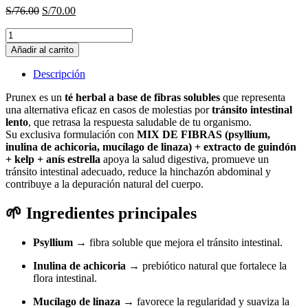
Original
Current
S/
76.00
S/
70.00
price
price
Prunex
was:
is:
1
S/76.00.
S/70.00.
Añadir al carrito
FuXion
quantity
Descripción
Prunex es un
té herbal a base de fibras solubles
que representa
una alternativa eficaz en casos de molestias por
tránsito intestinal
lento
, que retrasa la respuesta saludable de tu organismo.
Su exclusiva formulación con
MIX DE FIBRAS (psyllium,
inulina de achicoria, mucílago de linaza) + extracto de guindón
+ kelp + anís estrella
apoya la salud digestiva, promueve un
tránsito intestinal adecuado, reduce la hinchazón abdominal y
contribuye a la depuración natural del cuerpo.
🌱
Ingredientes principales
Psyllium
→ fibra soluble que mejora el tránsito intestinal.
Inulina de achicoria
→ prebiótico natural que fortalece la
flora intestinal.
Mucílago de linaza
→ favorece la regularidad y suaviza la