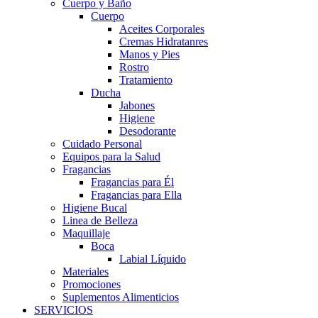
Cuerpo y Baño
Cuerpo
Aceites Corporales
Cremas Hidratanres
Manos y Pies
Rostro
Tratamiento
Ducha
Jabones
Higiene
Desodorante
Cuidado Personal
Equipos para la Salud
Fragancias
Fragancias para Él
Fragancias para Ella
Higiene Bucal
Linea de Belleza
Maquillaje
Boca
Labial Líquido
Materiales
Promociones
Suplementos Alimenticios
SERVICIOS