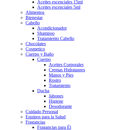
Aceites escenciales 15ml
Aceites escenciales 5ml
Alimentos
Bienestar
Cabello
Acondicionador
Shampoo
Tratamiento Cabello
Chocolates
Cosmetico
Cuerpo y Baño
Cuerpo
Aceites Corporales
Cremas Hidratanres
Manos y Pies
Rostro
Tratamiento
Ducha
Jabones
Higiene
Desodorante
Cuidado Personal
Equipos para la Salud
Fragancias
Fragancias para Él