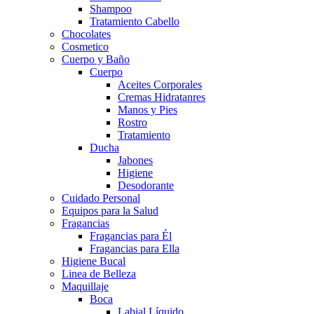
Shampoo
Tratamiento Cabello
Chocolates
Cosmetico
Cuerpo y Baño
Cuerpo
Aceites Corporales
Cremas Hidratanres
Manos y Pies
Rostro
Tratamiento
Ducha
Jabones
Higiene
Desodorante
Cuidado Personal
Equipos para la Salud
Fragancias
Fragancias para Él
Fragancias para Ella
Higiene Bucal
Linea de Belleza
Maquillaje
Boca
Labial Líquido