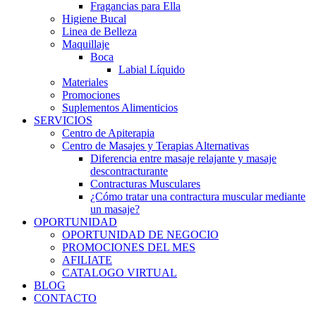
Fragancias para Ella
Higiene Bucal
Linea de Belleza
Maquillaje
Boca
Labial Líquido
Materiales
Promociones
Suplementos Alimenticios
SERVICIOS
Centro de Apiterapia
Centro de Masajes y Terapias Alternativas
Diferencia entre masaje relajante y masaje
descontracturante
Contracturas Musculares
¿Cómo tratar una contractura muscular mediante
un masaje?
OPORTUNIDAD
OPORTUNIDAD DE NEGOCIO
PROMOCIONES DEL MES
AFILIATE
CATALOGO VIRTUAL
BLOG
CONTACTO