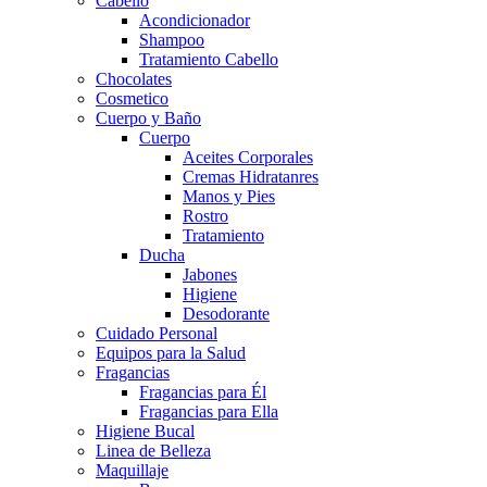
Cabello
Acondicionador
Shampoo
Tratamiento Cabello
Chocolates
Cosmetico
Cuerpo y Baño
Cuerpo
Aceites Corporales
Cremas Hidratanres
Manos y Pies
Rostro
Tratamiento
Ducha
Jabones
Higiene
Desodorante
Cuidado Personal
Equipos para la Salud
Fragancias
Fragancias para Él
Fragancias para Ella
Higiene Bucal
Linea de Belleza
Maquillaje