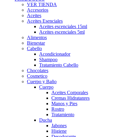
VER TIENDA
Accesorios
Aceites
Aceites Esenciales
Aceites escenciales 15ml
Aceites escenciales 5ml
Alimentos
Bienestar
Cabello
Acondicionador
Shampoo
Tratamiento Cabello
Chocolates
Cosmetico
Cuerpo y Baño
Cuerpo
Aceites Corporales
Cremas Hidratanres
Manos y Pies
Rostro
Tratamiento
Ducha
Jabones
Higiene
Desodorante