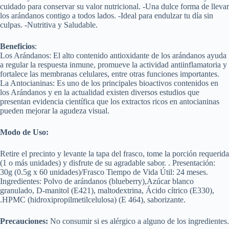
cuidado para conservar su valor nutricional. -Una dulce forma de llevar
los arándanos contigo a todos lados. -Ideal para endulzar tu día sin
culpas. -Nutritiva y Saludable.
Beneficios
:
Los Arándanos: El alto contenido antioxidante de los arándanos ayuda
a regular la respuesta inmune, promueve la actividad antiinflamatoria y
fortalece las membranas celulares, entre otras funciones importantes.
La Antocianinas: Es uno de los principales bioactivos contenidos en
los Arándanos y en la actualidad existen diversos estudios que
presentan evidencia científica que los extractos ricos en antocianinas
pueden mejorar la agudeza visual.
Modo de Uso:
Retire el precinto y levante la tapa del frasco, tome la porción requerida
(1 o más unidades) y disfrute de su agradable sabor. . Presentación:
30g (0.5g x 60 unidades)/Frasco Tiempo de Vida Útil: 24 meses.
Ingredientes: Polvo de arándanos (blueberry),Azúcar blanco
granulado, D-manitol (E421), maltodextrina, Ácido cítrico (E330),
.HPMC (hidroxipropilmetilcelulosa) (E 464), saborizante.
Precauciones:
No consumir si es alérgico a alguno de los ingredientes.