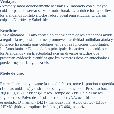
Ventajas
:
-Aroma y sabor deliciosamente naturales. -Elaborado con el mayor
cuidado para conservar su valor nutricional. -Una dulce forma de llevar
los arándanos contigo a todos lados. -Ideal para endulzar tu día sin
culpas. -Nutritiva y Saludable.
Beneficios
:
Los Arándanos: El alto contenido antioxidante de los arándanos ayuda
a regular la respuesta inmune, promueve la actividad antiinflamatoria y
fortalece las membranas celulares, entre otras funciones importantes.
La Antocianinas: Es uno de los principales bioactivos contenidos en
los Arándanos y en la actualidad existen diversos estudios que
presentan evidencia científica que los extractos ricos en antocianinas
pueden mejorar la agudeza visual.
Modo de Uso:
Retire el precinto y levante la tapa del frasco, tome la porción requerida
(1 o más unidades) y disfrute de su agradable sabor. . Presentación:
30g (0.5g x 60 unidades)/Frasco Tiempo de Vida Útil: 24 meses.
Ingredientes: Polvo de arándanos (blueberry),Azúcar blanco
granulado, D-manitol (E421), maltodextrina, Ácido cítrico (E330),
.HPMC (hidroxipropilmetilcelulosa) (E 464), saborizante.