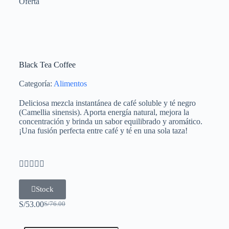
Oferta
Black Tea Coffee
Categoría:
Alimentos
Deliciosa mezcla instantánea de café soluble y té negro
(Camellia sinensis). Aporta energía natural, mejora la
concentración y brinda un sabor equilibrado y aromático.
¡Una fusión perfecta entre café y té en una sola taza!





Stock
S/
53.00
S/
76.00