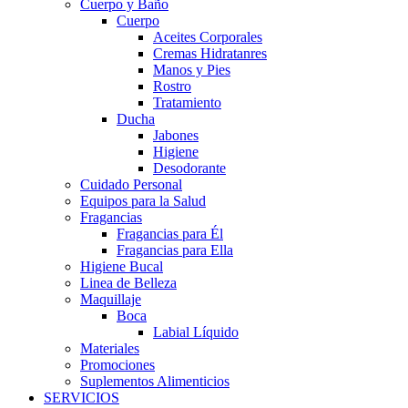
Cuerpo y Baño
Cuerpo
Aceites Corporales
Cremas Hidratanres
Manos y Pies
Rostro
Tratamiento
Ducha
Jabones
Higiene
Desodorante
Cuidado Personal
Equipos para la Salud
Fragancias
Fragancias para Él
Fragancias para Ella
Higiene Bucal
Linea de Belleza
Maquillaje
Boca
Labial Líquido
Materiales
Promociones
Suplementos Alimenticios
SERVICIOS