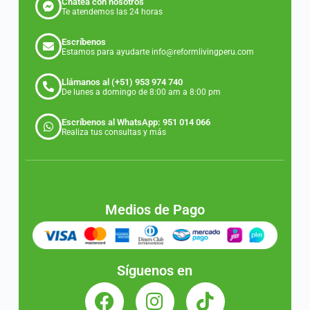
Chatea con nosotros
Te atendemos las 24 horas
Escríbenos
Estamos para ayudarte info@reformlivingperu.com
Llámanos al (+51) 953 974 740
De lunes a domingo de 8:00 am a 8:00 pm
Escríbenos al WhatsApp: 951 014 066
Realiza tus consultas y más
Medios de Pago
Síguenos en