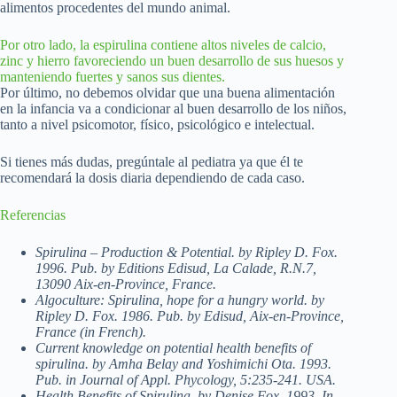
alimentos procedentes del mundo animal.
Por otro lado, la espirulina contiene altos niveles de calcio,
zinc y hierro favoreciendo un buen desarrollo de sus huesos y
manteniendo fuertes y sanos sus dientes.
Por último, no debemos olvidar que una buena alimentación
en la infancia va a condicionar al buen desarrollo de los niños,
tanto a nivel psicomotor, físico, psicológico e intelectual.
Si tienes más dudas, pregúntale al pediatra ya que él te
recomendará la dosis diaria dependiendo de cada caso.
Referencias
Spirulina – Production & Potential. by Ripley D. Fox.
1996. Pub. by Editions Edisud, La Calade, R.N.7,
13090 Aix-en-Province, France.
Algoculture: Spirulina, hope for a hungry world. by
Ripley D. Fox. 1986. Pub. by Edisud, Aix-en-Province,
France (in French).
Current knowledge on potential health benefits of
spirulina. by Amha Belay and Yoshimichi Ota. 1993.
Pub. in Journal of Appl. Phycology, 5:235-241. USA.
Health Benefits of Spirulina. by Denise Fox. 1993. In