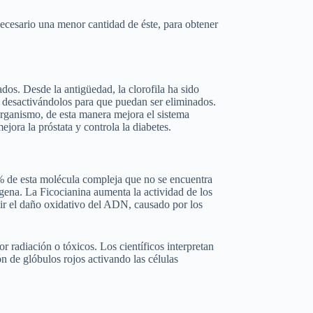
necesario una menor cantidad de éste, para obtener
dos. Desde la antigüedad, la clorofila ha sido
 desactivándolos para que puedan ser eliminados.
organismo, de esta manera mejora el sistema
jora la próstata y controla la diabetes.
14% de esta molécula compleja que no se encuentra
ígena. La Ficocianina aumenta la actividad de los
bir el daño oxidativo del ADN, causado por los
r radiación o tóxicos. Los científicos interpretan
n de glóbulos rojos activando las células