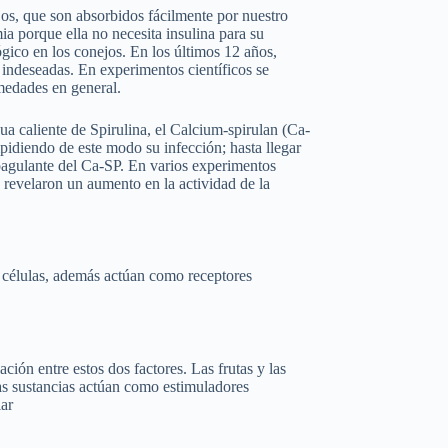
os, que son absorbidos fácilmente por nuestro
ia porque ella no necesita insulina para su
ógico en los conejos. En los últimos 12 años,
indeseadas. En experimentos científicos se
medades en general.
ua caliente de Spirulina, el Calcium-spirulan (Ca-
mpidiendo de este modo su infección; hasta llegar
coagulante del Ca-SP. En varios experimentos
 revelaron un aumento en la actividad de la
s células, además actúan como receptores
ción entre estos dos factores. Las frutas y las
tas sustancias actúan como estimuladores
lar