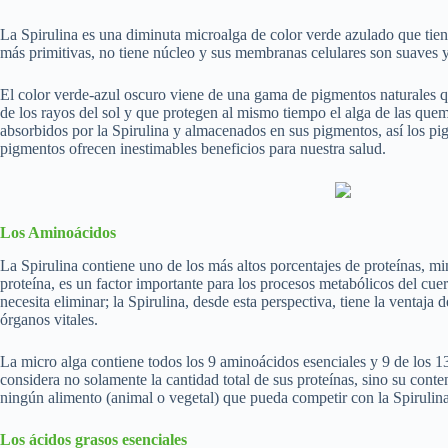
La Spirulina es una diminuta microalga de color verde azulado que tiene
más primitivas, no tiene núcleo y sus membranas celulares son suaves y s
El color verde-azul oscuro viene de una gama de pigmentos naturales que
de los rayos del sol y que protegen al mismo tiempo el alga de las quema
absorbidos por la Spirulina y almacenados en sus pigmentos, así los pigm
pigmentos ofrecen inestimables beneficios para nuestra salud.
Los Aminoácidos
La Spirulina contiene uno de los más altos porcentajes de proteínas, mi
proteína, es un factor importante para los procesos metabólicos del cu
necesita eliminar; la Spirulina, desde esta perspectiva, tiene la ventaja 
órganos vitales.
La micro alga contiene todos los 9 aminoácidos esenciales y 9 de los 13
considera no solamente la cantidad total de sus proteínas, sino su conte
ningún alimento (animal o vegetal) que pueda competir con la Spirulina
Los ácidos grasos esenciales