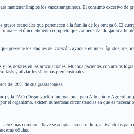
ara mantener limpios los vasos sanguíneos. El consumo excesivo de gra
s grasos esenciales que pertenecen a la familia de los omega 6. El cu
a Spirulina es el único alimento completo que contiene Ácido gamma-lino
 previene los ataques del corazón, ayuda a eliminar líquidos, mejora l
y los dolores en las articulaciones. Muchos pacientes con artritis logra
oriasis y aliviar los síntomas premenstruales.
rca del 20% de sus grasas totales.
d) y la FAO (Organización Internacional para Alimento y Agricultura)
 por el organismo, existen numerosas circunstancias en que es necesari
las enzimas como una llave se acopla a su cerradura, activándolas para
uestras células.