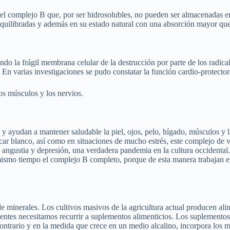
del complejo B que, por ser hidrosolubles, no pueden ser almacenadas en
equilibradas y además en su estado natural con una absorción mayor que
do la frágil membrana celular de la destrucción por parte de los radica
. En varias investigaciones se pudo constatar la función cardio-protecto
los músculos y los nervios.
 ayudan a mantener saludable la piel, ojos, pelo, hígado, músculos y l
zúcar blanco, así como en situaciones de mucho estrés, este complejo de 
angustia y depresión, una verdadera pandemia en la cultura occidental. 
mismo tiempo el complejo B completo, porque de esta manera trabajan e
 minerales. Los cultivos masivos de la agricultura actual producen al
trientes necesitamos recurrir a suplementos alimenticios. Los suplement
 contrario y en la medida que crece en un medio alcalino, incorpora los