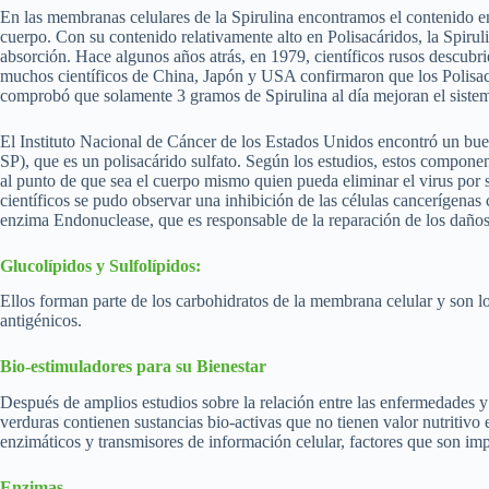
En las membranas celulares de la Spirulina encontramos el contenido e
cuerpo. Con su contenido relativamente alto en Polisacáridos, la Spirul
absorción. Hace algunos años atrás, en 1979, científicos rusos descubri
muchos científicos de China, Japón y USA confirmaron que los Polisac
comprobó que solamente 3 gramos de Spirulina al día mejoran el sistem
El Instituto Nacional de Cáncer de los Estados Unidos encontró un buen 
SP), que es un polisacárido sulfato. Según los estudios, estos component
al punto de que sea el cuerpo mismo quien pueda eliminar el virus por
científicos se pudo observar una inhibición de las células cancerígenas
enzima Endonuclease, que es responsable de la reparación de los daño
Glucolípidos y Sulfolípidos:
Ellos forman parte de los carbohidratos de la membrana celular y son 
antigénicos.
Bio-estimuladores para su Bienestar
Después de amplios estudios sobre la relación entre las enfermedades y l
verduras contienen sustancias bio-activas que no tienen valor nutritiv
enzimáticos y transmisores de información celular, factores que son i
Enzimas