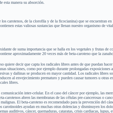
 de esta manera su absorción.
los carotenos, de la clorofila y de la ficocianina) que se encuentran en
s contienen estas valiosas sustancias que llenan nuestro organismo de vi
xidante de suma importancia que se halla en los vegetales y frutas de co
contiene aproximadamente 20 veces más de beta-caroteno que la zanahor
 quiere decir que capta los radicales libres antes de que puedan hacer d
nas situaciones, como por ejemplo durante prolongadas exposiciones a l
gresivas y dañinas se producen en mayor cantidad. Los radicales libres 
onducen al envejecimiento prematuro y pueden causar tumores u otras e
ales libres.
a comunicación inter-celular. En el caso del cáncer por ejemplo, las me
 beta-carotenos abren las membranas de las células pre-cancerosas o can
as malignas. El beta-caroteno es recomendado para la prevención del cán
carotinoides ayudan en muchas otras dolencias y disminuyen los dolores
lemas auditivos, cáncer, quemaduras, cataratas, crisis cardiacas, lupus, e