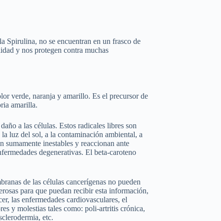
 la Spirulina, no se encuentran en un frasco de
talidad y nos protegen contra muchas
lor verde, naranja y amarillo. Es el precursor de
ia amarilla.
año a las células. Estos radicales libres son
a luz del sol, a la contaminación ambiental, a
son sumamente inestables y reaccionan ante
nfermedades degenerativas. El beta-caroteno
mbranas de las células cancerígenas no pueden
cerosas para que puedan recibir esta información,
cer, las enfermedades cardiovasculares, el
 y molestias tales como: poli-artritis crónica,
sclerodermia, etc.