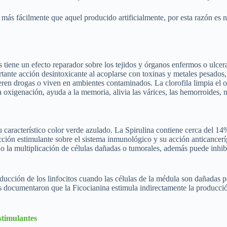
 más fácilmente que aquel producido artificialmente, por esta razón es 
tiene un efecto reparador sobre los tejidos y órganos enfermos o ulcera
ante acción desintoxicante al acoplarse con toxinas y metales pesados,
ieren drogas o viven en ambientes contaminados. La clorofila limpia el 
 oxigenación, ayuda a la memoria, alivia las várices, las hemorroides, me
su característico color verde azulado. La Spirulina contiene cerca del 
acción estimulante sobre el sistema inmunológico y su acción anticancer
ndo la multiplicación de células dañadas o tumorales, además puede inhi
ducción de los linfocitos cuando las células de la médula son dañadas po
los documentaron que la Ficocianina estimula indirectamente la producció
stimulantes