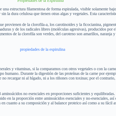
Propiedades de la Espirulina
 una estructura filamentosa de forma espiralada, visible solamente bajo
in la dura celulosa que tienen otras algas y vegetales. Esta característi
 provienen de la clorofila-a, los carotinoides y la ficocianina, pigment
duras y de los radicales libres (moléculas agresivas), producidos por el
entos de la clorofila son verdes, del caroteno son amarillos, naranja y 
nerales y vitaminas, si la comparamos con otros vegetales o con la carn
erpo humano. Durante la digestión de las proteínas de la carne por ejem
de no recargar ni al hígado, ni a los riñones con toxinas; por el contrari
 aminoácidos no esenciales en proporciones suficientes y equilibradas. 
nido en la proporción entre aminoácidos esenciales y no-esenciales, así 
 en cuanto a su composición y al balance proteico así como a su fácil a