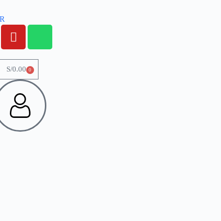
OR
S/
0.00
0