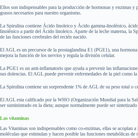
Ellos son indispensables para la producción de hormonas y enzimas y p
grasos necesarios para nuestro organismo.
La Spirulina contiene Ácido linoleico y Ácido gamma-linolénico, ácido
linolénico a partir del Ácido linoleico. Aparte de la leche materna, l
de las funciones cerebrales del recién nacido.
El AGL es un precursor de la prostaglandina E1 (PGE1), una hormona que
mejora la función de los nervios y regula la división celular.
La PGE1 es un anti-inflamatorio que ayuda a prevenir las inflamaciones 
sus dolencias. El AGL puede prevenir enfermedades de la piel como la s
La Spirulina contiene un sorprendente 1% de AGL de su peso total o ce
El AGL esta calificado por la WHO (Organización Mundial para la Salu
ser suministrado en la dieta; aunque normalmente puede ser sintetizado
Las vitaminas
Las Vitaminas son indispensables como co-enzimas, ellas se acoplan a 
moléculas que estimulan y hacen posible las funciones metabólicas de n