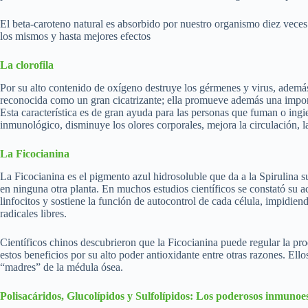
El beta-caroteno natural es absorbido por nuestro organismo diez veces
los mismos y hasta mejores efectos
La clorofila
Por su alto contenido de oxígeno destruye los gérmenes y virus, además 
reconocida como un gran cicatrizante; ella promueve además una import
Esta característica es de gran ayuda para las personas que fuman o ing
inmunológico, disminuye los olores corporales, mejora la circulación, la
La Ficocianina
La Ficocianina es el pigmento azul hidrosoluble que da a la Spirulina 
en ninguna otra planta. En muchos estudios científicos se constató su 
linfocitos y sostiene la función de autocontrol de cada célula, impidie
radicales libres.
Científicos chinos descubrieron que la Ficocianina puede regular la pro
estos beneficios por su alto poder antioxidante entre otras razones. El
“madres” de la médula ósea.
Polisacáridos, Glucolípidos y Sulfolípidos: Los poderosos inmunoe