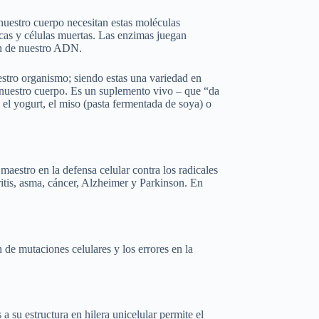
nuestro cuerpo necesitan estas moléculas
licas y células muertas. Las enzimas juegan
ión de nuestro ADN.
estro organismo; siendo estas una variedad en
re nuestro cuerpo. Es un suplemento vivo – que “da
el yogurt, el miso (pasta fermentada de soya) o
estro en la defensa celular contra los radicales
ritis, asma, cáncer, Alzheimer y Parkinson. En
 de mutaciones celulares y los errores en la
a su estructura en hilera unicelular permite el