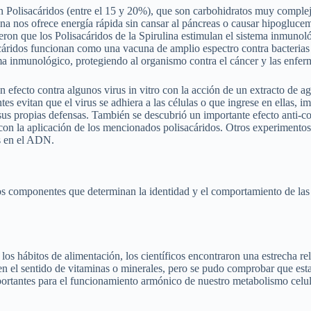
n Polisacáridos (entre el 15 y 20%), que son carbohidratos muy complej
ina nos ofrece energía rápida sin cansar al páncreas o causar hipoglucem
eron que los Polisacáridos de la Spirulina estimulan el sistema inmunol
áridos funcionan como una vacuna de amplio espectro contra bacterias 
a inmunológico, protegiendo al organismo contra el cáncer y las enfer
efecto contra algunos virus in vitro con la acción de un extracto de ag
es evitan que el virus se adhiera a las células o que ingrese en ellas, i
 sus propias defensas. También se descubrió un importante efecto anti-
 con la aplicación de los mencionados polisacáridos. Otros experimentos
s en el ADN.
los componentes que determinan la identidad y el comportamiento de la
os hábitos de alimentación, los científicos encontraron una estrecha rela
o en el sentido de vitaminas o minerales, pero se pudo comprobar que es
mportantes para el funcionamiento armónico de nuestro metabolismo celu