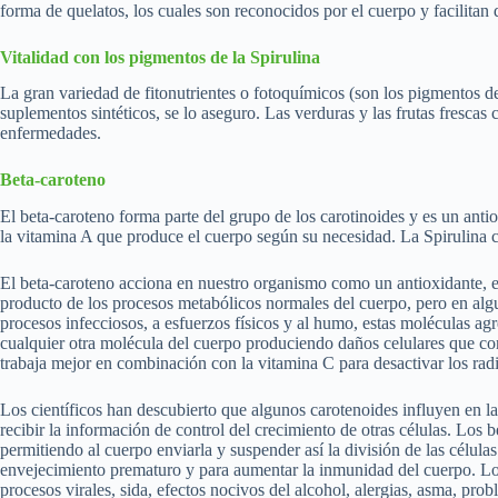
forma de quelatos, los cuales son reconocidos por el cuerpo y facilitan
Vitalidad con los pigmentos de la Spirulina
La gran variedad de fitonutrientes o fotoquímicos (son los pigmentos de 
suplementos sintéticos, se lo aseguro. Las verduras y las frutas fresca
enfermedades.
Beta-caroteno
El beta-caroteno forma parte del grupo de los carotinoides y es un antio
la vitamina A que produce el cuerpo según su necesidad. La Spirulina 
El beta-caroteno acciona en nuestro organismo como un antioxidante, eso
producto de los procesos metabólicos normales del cuerpo, pero en algu
procesos infecciosos, a esfuerzos físicos y al humo, estas moléculas a
cualquier otra molécula del cuerpo produciendo daños celulares que c
trabaja mejor en combinación con la vitamina C para desactivar los radic
Los científicos han descubierto que algunos carotenoides influyen en l
recibir la información de control del crecimiento de otras células. Los
permitiendo al cuerpo enviarla y suspender así la división de las célul
envejecimiento prematuro y para aumentar la inmunidad del cuerpo. Los 
procesos virales, sida, efectos nocivos del alcohol, alergias, asma, prob