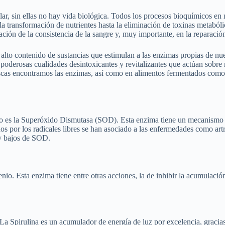
ar, sin ellas no hay vida biológica. Todos los procesos bioquímicos en 
y la transformación de nutrientes hasta la eliminación de toxinas metabó
ación de la consistencia de la sangre y, muy importante, en la reparac
alto contenido de sustancias que estimulan a las enzimas propias de nu
las poderosas cualidades desintoxicantes y revitalizantes que actúan sob
escas encontramos las enzimas, así como en alimentos fermentados como 
o es la Superóxido Dismutasa (SOD). Esta enzima tiene un mecanismo ma
ños por los radicales libres se han asociado a las enfermedades como art
y bajos de SOD.
io. Esta enzima tiene entre otras acciones, la de inhibir la acumulación
 La Spirulina es un acumulador de energía de luz por excelencia, gracias 