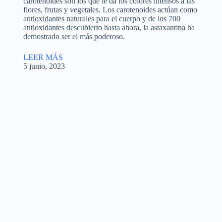
carotenoides son los que le da los colores intensos a las
flores, frutas y vegetales. Los carotenoides actúan como
antioxidantes naturales para el cuerpo y de los 700
antioxidantes descubierto hasta ahora, la astaxantina ha
demostrado ser el más poderoso.
LEER MÁS
5 junio, 2023