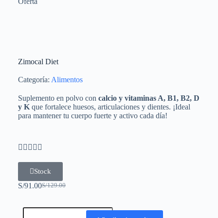
Oferta
Zimocal Diet
Categoría:
Alimentos
Suplemento en polvo con
calcio y vitaminas A, B1, B2, D
y K
que fortalece huesos, articulaciones y dientes. ¡Ideal
para mantener tu cuerpo fuerte y activo cada día!





Stock
S/
91.00
S/
129.00