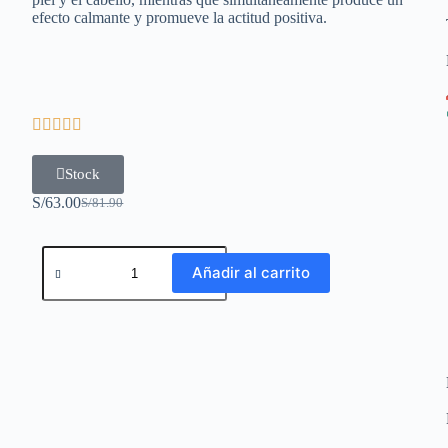
efecto calmante y promueve la actitud positiva.





Stock
S/
63.00
S/
81.90
Añadir al carrito