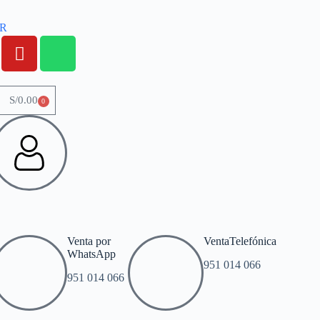
OR
S/
0.00
0
Venta por
VentaTelefónica
WhatsApp
951 014 066
951 014 066