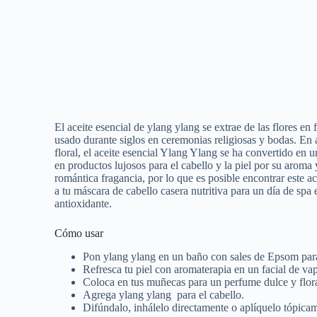
El aceite esencial de ylang ylang se extrae de las flores e
usado durante siglos en ceremonias religiosas y bodas. En a
floral, el aceite esencial Ylang Ylang se ha convertido en 
en productos lujosos para el cabello y la piel por su aroma
romántica fragancia, por lo que es posible encontrar este a
a tu máscara de cabello casera nutritiva para un día d
antioxidante.
Cómo usar
Pon ylang ylang en un baño con sales de Epsom para 
Refresca tu piel con aromaterapia en un facial de vap
Coloca en tus muñecas para un perfume dulce y flora
Agrega ylang ylang para el cabello.
Difúndalo, inhálelo directamente o aplíquelo tópica