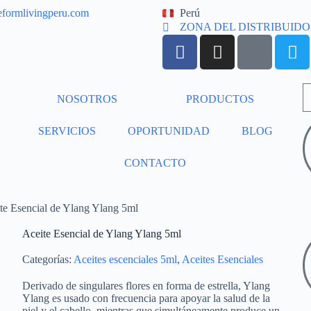
eformlivingperu.com
Perú
ZONA DEL DISTRIBUID
NOSOTROS
PRODUCTOS
SERVICIOS
OPORTUNIDAD
BLOG
CONTACTO
te Esencial de Ylang Ylang 5ml
Aceite Esencial de Ylang Ylang 5ml
Categorías:
Aceites escenciales 5ml
,
Aceites Esenciales
Derivado de singulares flores en forma de estrella, Ylang
Ylang es usado con frecuencia para apoyar la salud de la
piel y el cabello, mientras que simultáneamente produce un