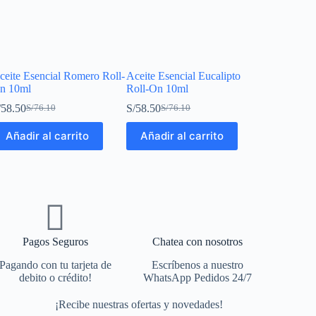
ceite Esencial Romero Roll-
Aceite Esencial Eucalipto
n 10ml
Roll-On 10ml
/
58.50
S/
58.50
S/
76.10
S/
76.10
Añadir al carrito
Añadir al carrito
Pagos Seguros
Chatea con nosotros
Pagando con tu tarjeta de
Escríbenos a nuestro
debito o crédito!
WhatsApp Pedidos 24/7
¡Recibe nuestras ofertas y novedades!