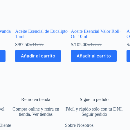
avanda
Aceite Esencial de Eucalipto
Aceite Esencial Valor Roll-
A
15ml
On 10ml
O
S/
87.50
S/
105.00
S
S/
113.80
S/
136.50
Añadir al carrito
Añadir al carrito
Retiro en tienda
Sigue tu pedido
vel
Compra online y retira en
Fácil y rápido sólo con tu DNI.
tienda. Ver tiendas
Seguir pedido
Cliente
Sobre Nosotros