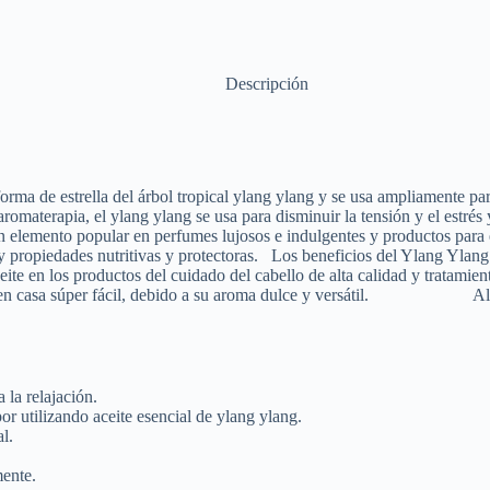
Descripción
n forma de estrella del árbol tropical ylang ylang y se usa ampliamente 
romaterapia, el ylang ylang se usa para disminuir la tensión y el estré
un elemento popular en perfumes lujosos e indulgentes y productos para 
 y propiedades nutritivas y protectoras. Los beneficios del Ylang Ylang
ceite en los productos del cuidado del cabello de alta calidad y tratamie
e spa en casa súper fácil, debido a su aroma dulce y versátil. Al 
la relajación.
or utilizando aceite esencial de ylang ylang.
l.
mente.