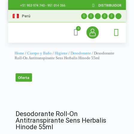
DISTRIBUIDOR
+51 953 974 740 - 951 014 066
Perú
0
Home
/
Cuerpo y Baño
/
Higiene
/
Desodorante
/ Desodorante
Roll-On Antitranspirante Sens Herbalis Hinode 55ml
Oferta
Desodorante Roll-On
Antitranspirante Sens Herbalis
Hinode 55ml