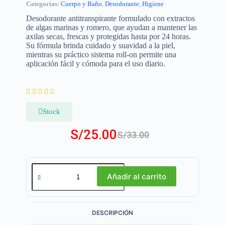
Categorías:
Cuerpo y Baño
,
Desodorante
,
Higiene
Desodorante antitranspirante formulado con extractos
de algas marinas y romero, que ayudan a mantener las
axilas secas, frescas y protegidas hasta por 24 horas.
Su fórmula brinda cuidado y suavidad a la piel,
mientras su práctico sistema roll-on permite una
aplicación fácil y cómoda para el uso diario.





Stock
S/
25.00
S/
33.00
Añadir al carrito
DESCRIPCIÓN