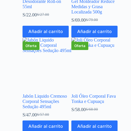
Desodorante Roll-on
Gel Moldeador Reduce
55ml
Medidas y Grasa
Localizada 500g
S/
22.00
S/
27.00
S/
69.00
S/
79.00
Añadir al carrito
Añadir al carrito
Oferta
Oferta
Jabón Liquido Cremoso
Joli Óleo Corporal Fava
Corporal Sensações
Tonka e Cupuaçu
Sedução 495ml
S/
58.00
S/
68.00
S/
47.00
S/
57.00
Añadir al carrito
Añadir al carrito