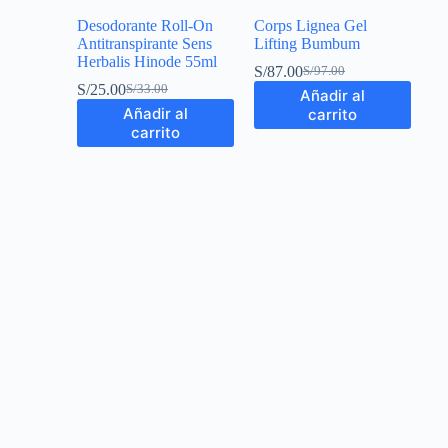
Desodorante Roll-On
Corps Lignea Gel
Antitranspirante Sens
Lifting Bumbum
Herbalis Hinode 55ml
S/
87.00
S/
97.00
S/
25.00
S/
33.00
Añadir al
Añadir al
carrito
carrito