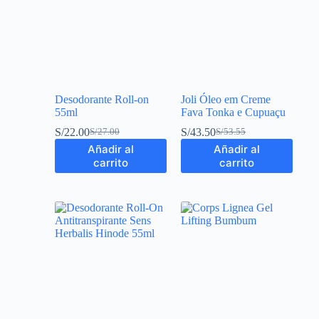
Desodorante Roll-on
Joli Óleo em Creme
55ml
Fava Tonka e Cupuaçu
S/
22.00
S/
43.50
S/
27.00
S/
53.55
Añadir al
Añadir al
carrito
carrito