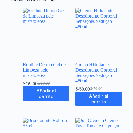
Routine Dermo Gel de
Crema Hidratante
Limpeza pele
Desodorante Corporal
mista/oleosa
Sensações Sedução
480ml
S/
59.00
S/
69.00
S/
60.00
S/
70.00
Añadir al
Añadir al
carrito
carrito