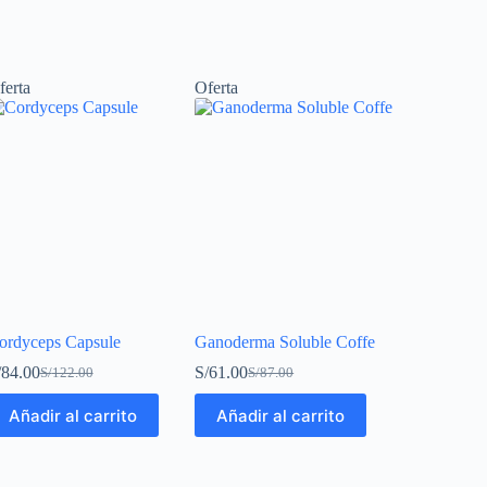
ferta
Oferta
ordyceps Capsule
Ganoderma Soluble Coffe
/
84.00
S/
61.00
S/
122.00
S/
87.00
Añadir al carrito
Añadir al carrito