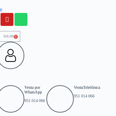
OR
S/
0.00
0
Venta por
VentaTelefónica
WhatsApp
951 014 066
951 014 066