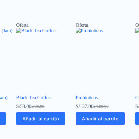
Oferta
Oferta
O
Jam)
Black Tea Coffee
Probioticos
C
S/
53.00
S/
137.00
S
S/
76.00
S/
198.00
Añadir al carrito
Añadir al carrito