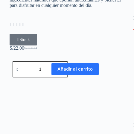
para disfrutar en cualquier momento del día.





Stock
S/
22.00
S/
30.00
Añadir al carrito