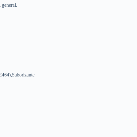
 general.
E464),Saborizante