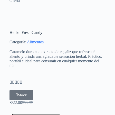
Oferta
Herbal Fresh Candy
Categoría:
Alimentos
Caramelo duro con extracto de regaliz que refresca el
aliento y brinda una agradable sensación herbal. Práctico,
portátil e ideal para consumir en cualquier momento del
día.





Stock
S/
22.00
S/
30.00