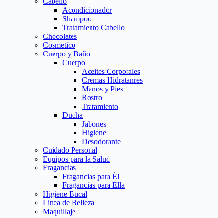
Cabello
Acondicionador
Shampoo
Tratamiento Cabello
Chocolates
Cosmetico
Cuerpo y Baño
Cuerpo
Aceites Corporales
Cremas Hidratanres
Manos y Pies
Rostro
Tratamiento
Ducha
Jabones
Higiene
Desodorante
Cuidado Personal
Equipos para la Salud
Fragancias
Fragancias para Él
Fragancias para Ella
Higiene Bucal
Linea de Belleza
Maquillaje