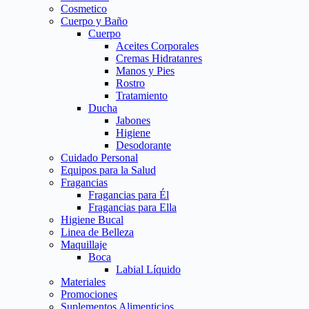
Cosmetico
Cuerpo y Baño
Cuerpo
Aceites Corporales
Cremas Hidratanres
Manos y Pies
Rostro
Tratamiento
Ducha
Jabones
Higiene
Desodorante
Cuidado Personal
Equipos para la Salud
Fragancias
Fragancias para Él
Fragancias para Ella
Higiene Bucal
Linea de Belleza
Maquillaje
Boca
Labial Líquido
Materiales
Promociones
Suplementos Alimenticios