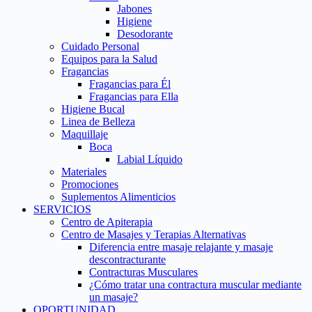
Jabones
Higiene
Desodorante
Cuidado Personal
Equipos para la Salud
Fragancias
Fragancias para Él
Fragancias para Ella
Higiene Bucal
Linea de Belleza
Maquillaje
Boca
Labial Líquido
Materiales
Promociones
Suplementos Alimenticios
SERVICIOS
Centro de Apiterapia
Centro de Masajes y Terapias Alternativas
Diferencia entre masaje relajante y masaje
descontracturante
Contracturas Musculares
¿Cómo tratar una contractura muscular mediante
un masaje?
OPORTUNIDAD