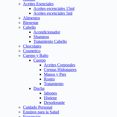
Aceites Esenciales
Aceites escenciales 15ml
Aceites escenciales 5ml
Alimentos
Bienestar
Cabello
Acondicionador
Shampoo
Tratamiento Cabello
Chocolates
Cosmetico
Cuerpo y Baño
Cuerpo
Aceites Corporales
Cremas Hidratanres
Manos y Pies
Rostro
Tratamiento
Ducha
Jabones
Higiene
Desodorante
Cuidado Personal
Equipos para la Salud
Fragancias