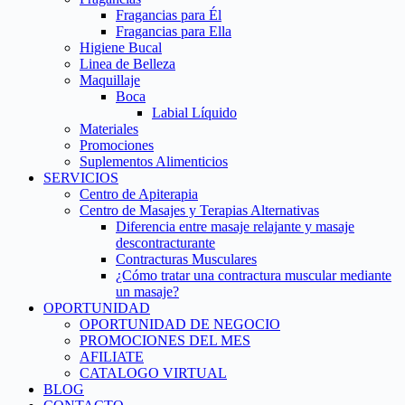
Fragancias para Él
Fragancias para Ella
Higiene Bucal
Linea de Belleza
Maquillaje
Boca
Labial Líquido
Materiales
Promociones
Suplementos Alimenticios
SERVICIOS
Centro de Apiterapia
Centro de Masajes y Terapias Alternativas
Diferencia entre masaje relajante y masaje
descontracturante
Contracturas Musculares
¿Cómo tratar una contractura muscular mediante
un masaje?
OPORTUNIDAD
OPORTUNIDAD DE NEGOCIO
PROMOCIONES DEL MES
AFILIATE
CATALOGO VIRTUAL
BLOG