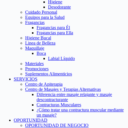
Higiene
Desodorante
Cuidado Personal
Equipos para la Salud
Fragancias
Fragancias para Él
Fragancias para Ella
Higiene Bucal
Linea de Belleza
Maquillaje
Boca
Labial Líquido
Materiales
Promociones
Suplementos Alimenticios
SERVICIOS
Centro de Apiterapia
Centro de Masajes y Terapias Alternativas
Diferencia entre masaje relajante y masaje
descontracturante
Contracturas Musculares
¿Cómo tratar una contractura muscular mediante
un masaje?
OPORTUNIDAD
OPORTUNIDAD DE NEGOCIO