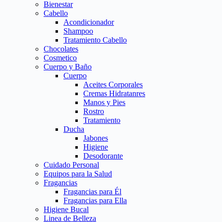
Bienestar
Cabello
Acondicionador
Shampoo
Tratamiento Cabello
Chocolates
Cosmetico
Cuerpo y Baño
Cuerpo
Aceites Corporales
Cremas Hidratanres
Manos y Pies
Rostro
Tratamiento
Ducha
Jabones
Higiene
Desodorante
Cuidado Personal
Equipos para la Salud
Fragancias
Fragancias para Él
Fragancias para Ella
Higiene Bucal
Linea de Belleza