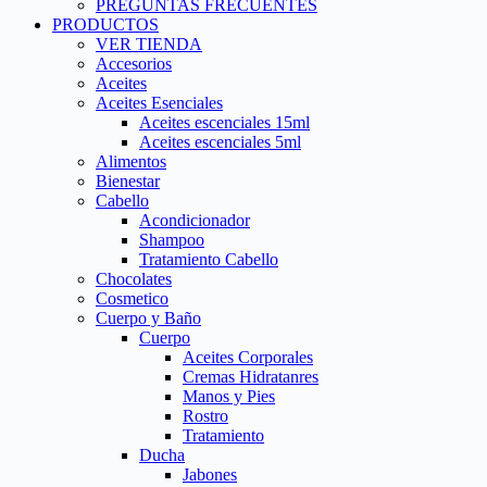
PREGUNTAS FRECUENTES
PRODUCTOS
VER TIENDA
Accesorios
Aceites
Aceites Esenciales
Aceites escenciales 15ml
Aceites escenciales 5ml
Alimentos
Bienestar
Cabello
Acondicionador
Shampoo
Tratamiento Cabello
Chocolates
Cosmetico
Cuerpo y Baño
Cuerpo
Aceites Corporales
Cremas Hidratanres
Manos y Pies
Rostro
Tratamiento
Ducha
Jabones