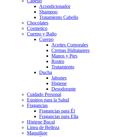
Cabello
Acondicionador
Shampoo
Tratamiento Cabello
Chocolates
Cosmetico
Cuerpo y Baño
Cuerpo
Aceites Corporales
Cremas Hidratanres
Manos y Pies
Rostro
Tratamiento
Ducha
Jabones
Higiene
Desodorante
Cuidado Personal
Equipos para la Salud
Fragancias
Fragancias para Él
Fragancias para Ella
Higiene Bucal
Linea de Belleza
Maquillaje