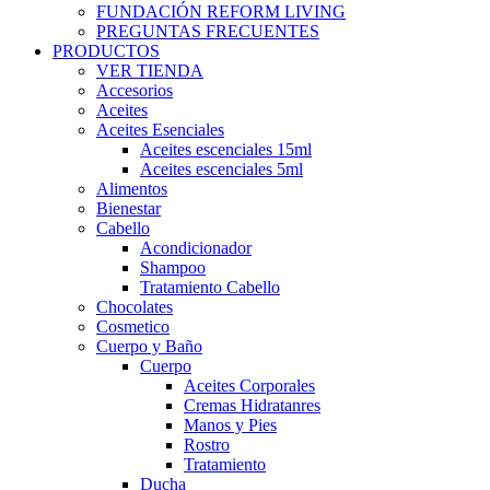
FUNDACIÓN REFORM LIVING
PREGUNTAS FRECUENTES
PRODUCTOS
VER TIENDA
Accesorios
Aceites
Aceites Esenciales
Aceites escenciales 15ml
Aceites escenciales 5ml
Alimentos
Bienestar
Cabello
Acondicionador
Shampoo
Tratamiento Cabello
Chocolates
Cosmetico
Cuerpo y Baño
Cuerpo
Aceites Corporales
Cremas Hidratanres
Manos y Pies
Rostro
Tratamiento
Ducha