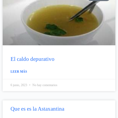
El caldo depurativo
LEER MÁS
6 junio, 2023
No hay comentarios
Que es es la Astaxantina