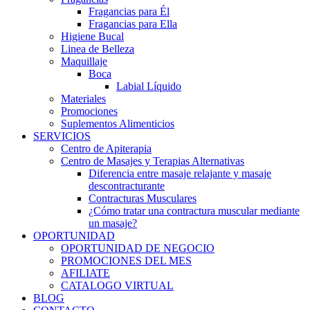
Fragancias para Él
Fragancias para Ella
Higiene Bucal
Linea de Belleza
Maquillaje
Boca
Labial Líquido
Materiales
Promociones
Suplementos Alimenticios
SERVICIOS
Centro de Apiterapia
Centro de Masajes y Terapias Alternativas
Diferencia entre masaje relajante y masaje
descontracturante
Contracturas Musculares
¿Cómo tratar una contractura muscular mediante
un masaje?
OPORTUNIDAD
OPORTUNIDAD DE NEGOCIO
PROMOCIONES DEL MES
AFILIATE
CATALOGO VIRTUAL
BLOG