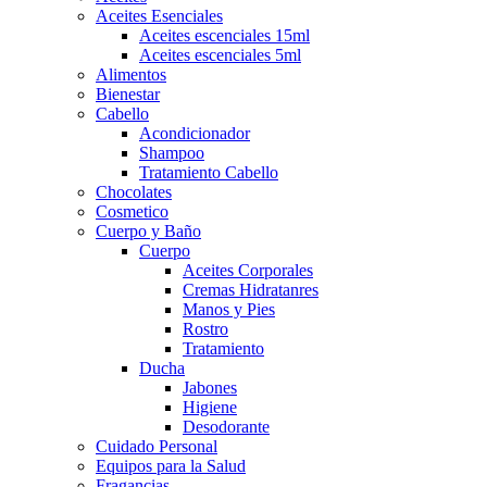
Aceites Esenciales
Aceites escenciales 15ml
Aceites escenciales 5ml
Alimentos
Bienestar
Cabello
Acondicionador
Shampoo
Tratamiento Cabello
Chocolates
Cosmetico
Cuerpo y Baño
Cuerpo
Aceites Corporales
Cremas Hidratanres
Manos y Pies
Rostro
Tratamiento
Ducha
Jabones
Higiene
Desodorante
Cuidado Personal
Equipos para la Salud
Fragancias