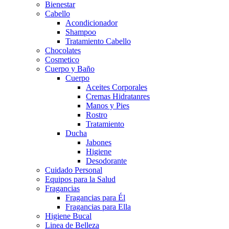
Bienestar
Cabello
Acondicionador
Shampoo
Tratamiento Cabello
Chocolates
Cosmetico
Cuerpo y Baño
Cuerpo
Aceites Corporales
Cremas Hidratanres
Manos y Pies
Rostro
Tratamiento
Ducha
Jabones
Higiene
Desodorante
Cuidado Personal
Equipos para la Salud
Fragancias
Fragancias para Él
Fragancias para Ella
Higiene Bucal
Linea de Belleza