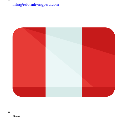
info@reformlivingperu.com
Perú