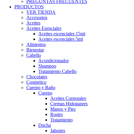
PREGUNTAS FRECUENTES
PRODUCTOS
VER TIENDA
Accesorios
Aceites
Aceites Esenciales
Aceites escenciales 15ml
Aceites escenciales 5ml
Alimentos
Bienestar
Cabello
Acondicionador
Shampoo
Tratamiento Cabello
Chocolates
Cosmetico
Cuerpo y Baño
Cuerpo
Aceites Corporales
Cremas Hidratanres
Manos y Pies
Rostro
Tratamiento
Ducha
Jabones