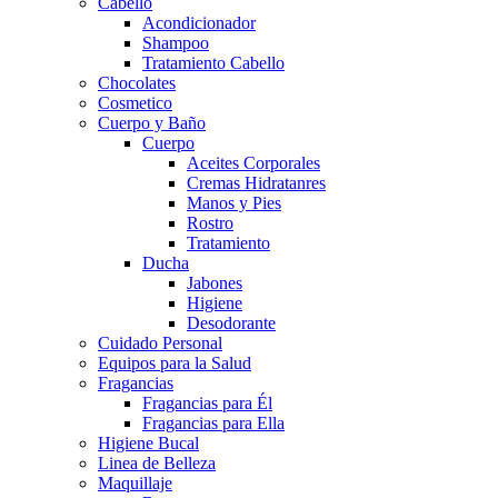
Cabello
Acondicionador
Shampoo
Tratamiento Cabello
Chocolates
Cosmetico
Cuerpo y Baño
Cuerpo
Aceites Corporales
Cremas Hidratanres
Manos y Pies
Rostro
Tratamiento
Ducha
Jabones
Higiene
Desodorante
Cuidado Personal
Equipos para la Salud
Fragancias
Fragancias para Él
Fragancias para Ella
Higiene Bucal
Linea de Belleza
Maquillaje