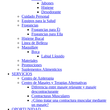
Jabones
Higiene
Desodorante
Cuidado Personal
Equipos para la Salud
Fragancias
Fragancias para Él
Fragancias para Ella
Higiene Bucal
Linea de Belleza
Maquillaje
Boca
Labial Líquido
Materiales
Promociones
Suplementos Alimenticios
SERVICIOS
Centro de Apiterapia
Centro de Masajes y Terapias Alternativas
Diferencia entre masaje relajante y masaje
descontracturante
Contracturas Musculares
¿Cómo tratar una contractura muscular mediante
un masaje?
OPORTUNIDAD