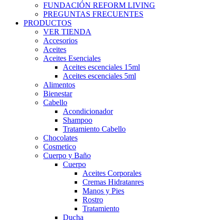
FUNDACIÓN REFORM LIVING
PREGUNTAS FRECUENTES
PRODUCTOS
VER TIENDA
Accesorios
Aceites
Aceites Esenciales
Aceites escenciales 15ml
Aceites escenciales 5ml
Alimentos
Bienestar
Cabello
Acondicionador
Shampoo
Tratamiento Cabello
Chocolates
Cosmetico
Cuerpo y Baño
Cuerpo
Aceites Corporales
Cremas Hidratanres
Manos y Pies
Rostro
Tratamiento
Ducha