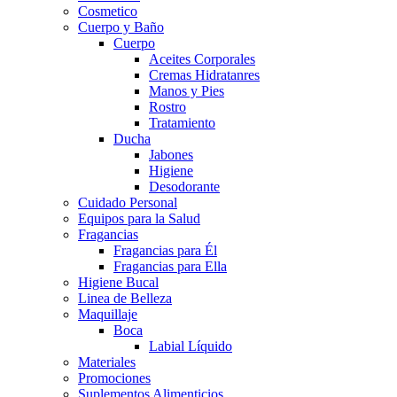
Cosmetico
Cuerpo y Baño
Cuerpo
Aceites Corporales
Cremas Hidratanres
Manos y Pies
Rostro
Tratamiento
Ducha
Jabones
Higiene
Desodorante
Cuidado Personal
Equipos para la Salud
Fragancias
Fragancias para Él
Fragancias para Ella
Higiene Bucal
Linea de Belleza
Maquillaje
Boca
Labial Líquido
Materiales
Promociones
Suplementos Alimenticios