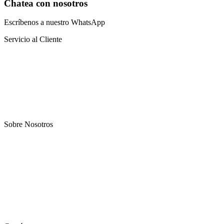
Chatea con nosotros
Escríbenos a nuestro WhatsApp
Servicio al Cliente
Preguntas frecuentes
Sistema educativo
Catalogo virtual
Blog
Sobre Nosotros
Nosotros
Oportunidad
Afiliación
Terapias
Contacto