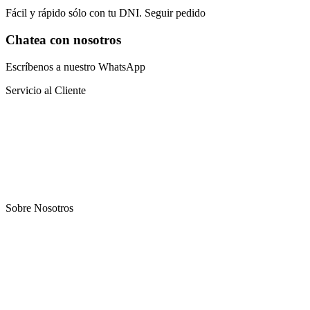
Fácil y rápido sólo con tu DNI. Seguir pedido
Chatea con nosotros
Escríbenos a nuestro WhatsApp
Servicio al Cliente
Preguntas frecuentes
Sistema educativo
Catalogo virtual
Blog
Sobre Nosotros
Nosotros
Oportunidad
Afiliación
Terapias