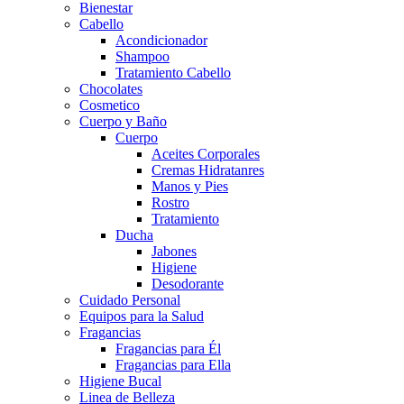
Bienestar
Cabello
Acondicionador
Shampoo
Tratamiento Cabello
Chocolates
Cosmetico
Cuerpo y Baño
Cuerpo
Aceites Corporales
Cremas Hidratanres
Manos y Pies
Rostro
Tratamiento
Ducha
Jabones
Higiene
Desodorante
Cuidado Personal
Equipos para la Salud
Fragancias
Fragancias para Él
Fragancias para Ella
Higiene Bucal
Linea de Belleza