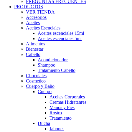
PREGUNTAS FRECUENTES
PRODUCTOS
VER TIENDA
Accesorios
Aceites
Aceites Esenciales
Aceites escenciales 15ml
Aceites escenciales 5ml
Alimentos
Bienestar
Cabello
Acondicionador
Shampoo
Tratamiento Cabello
Chocolates
Cosmetico
Cuerpo y Baño
Cuerpo
Aceites Corporales
Cremas Hidratanres
Manos y Pies
Rostro
Tratamiento
Ducha
Jabones