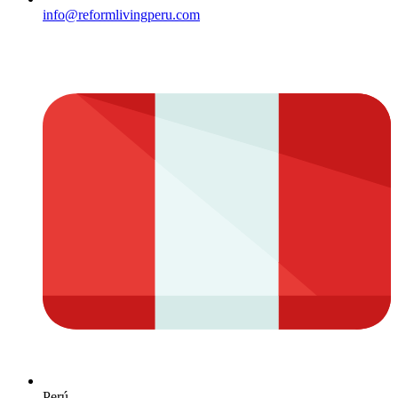
info@reformlivingperu.com
Perú