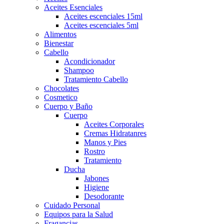
Aceites Esenciales
Aceites escenciales 15ml
Aceites escenciales 5ml
Alimentos
Bienestar
Cabello
Acondicionador
Shampoo
Tratamiento Cabello
Chocolates
Cosmetico
Cuerpo y Baño
Cuerpo
Aceites Corporales
Cremas Hidratanres
Manos y Pies
Rostro
Tratamiento
Ducha
Jabones
Higiene
Desodorante
Cuidado Personal
Equipos para la Salud
Fragancias