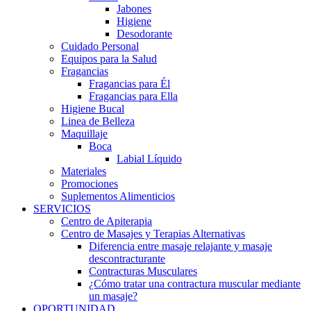
Jabones
Higiene
Desodorante
Cuidado Personal
Equipos para la Salud
Fragancias
Fragancias para Él
Fragancias para Ella
Higiene Bucal
Linea de Belleza
Maquillaje
Boca
Labial Líquido
Materiales
Promociones
Suplementos Alimenticios
SERVICIOS
Centro de Apiterapia
Centro de Masajes y Terapias Alternativas
Diferencia entre masaje relajante y masaje
descontracturante
Contracturas Musculares
¿Cómo tratar una contractura muscular mediante
un masaje?
OPORTUNIDAD