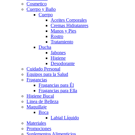
Cosmetico
Cuerpo y Baño
Cuerpo
Aceites Corporales
Cremas Hidratanres
Manos y Pies
Rostro
Tratamiento
Ducha
Jabones
Higiene
Desodorante
Cuidado Personal
Equipos para la Salud
Fragancias
Fragancias para Él
Fragancias para Ella
Higiene Bucal
Linea de Belleza
Maquillaje
Boca
Labial Líquido
Materiales
Promociones
Suplementos Alimenticios