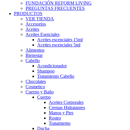
FUNDACIÓN REFORM LIVING
PREGUNTAS FRECUENTES
PRODUCTOS
VER TIENDA
Accesorios
Aceites
Aceites Esenciales
Aceites escenciales 15ml
Aceites escenciales 5ml
Alimentos
Bienestar
Cabello
Acondicionador
Shampoo
Tratamiento Cabello
Chocolates
Cosmetico
Cuerpo y Baño
Cuerpo
Aceites Corporales
Cremas Hidratanres
Manos y Pies
Rostro
Tratamiento
Ducha