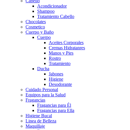
Cabello
Acondicionador
Shampoo
Tratamiento Cabello
Chocolates
Cosmetico
Cuerpo y Baño
Cuerpo
Aceites Corporales
Cremas Hidratanres
Manos y Pies
Rostro
Tratamiento
Ducha
Jabones
Higiene
Desodorante
Cuidado Personal
Equipos para la Salud
Fragancias
Fragancias para Él
Fragancias para Ella
Higiene Bucal
Linea de Belleza
Maquillaje