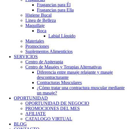
Fragancias para Él
Fragancias para Ella
Higiene Bucal
Linea de Belleza
Maquillaje
Boca
Labial Líquido
Materiales
Promociones
Suplementos Alimenticios
SERVICIOS
Centro de Apiterapia
Centro de Masajes y Terapias Alternativas
Diferencia entre masaje relajante y masaje
descontracturante
Contracturas Musculares
¿Cómo tratar una contractura muscular mediante
un masaje?
OPORTUNIDAD
OPORTUNIDAD DE NEGOCIO
PROMOCIONES DEL MES
AFILIATE
CATALOGO VIRTUAL
BLOG