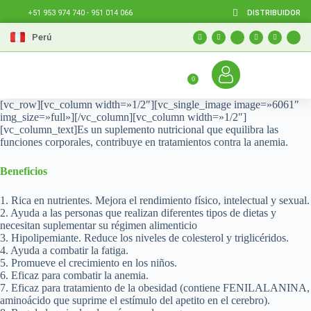
DISTRIBUIDOR
+51 953 974 740 - 951 014 066
Perú
0
[vc_row][vc_column width=»1/2″][vc_single_image image=»6061″
img_size=»full»][/vc_column][vc_column width=»1/2″]
[vc_column_text]Es un suplemento nutricional que equilibra las
funciones corporales, contribuye en tratamientos contra la anemia.
Beneficios
1. Rica en nutrientes. Mejora el rendimiento físico, intelectual y sexual.
2. Ayuda a las personas que realizan diferentes tipos de dietas y
necesitan suplementar su régimen alimenticio
3. Hipolipemiante. Reduce los niveles de colesterol y triglicéridos.
4. Ayuda a combatir la fatiga.
5. Promueve el crecimiento en los niños.
6. Eficaz para combatir la anemia.
7. Eficaz para tratamiento de la obesidad (contiene FENILALANINA,
aminoácido que suprime el estímulo del apetito en el cerebro).